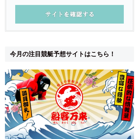
今月の注目競艇予想サイトはこちら！