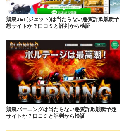
競艇JET(ジェット)は当たらない悪質詐欺競艇予
想サイトか？口コミと評判から検証
競艇バーニングは当たらない悪質詐欺競艇予想
サイトか？口コミと評判から検証