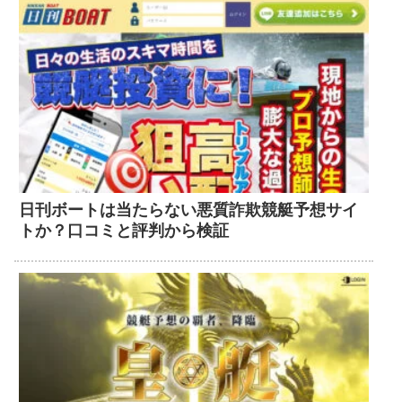
日刊ボートは当たらない悪質詐欺競艇予想サイ
トか？口コミと評判から検証