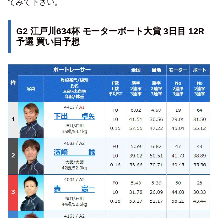
てみて下さい。
G2 江戸川634杯 モーターボート大賞 3日目 12R
予選 買い目予想