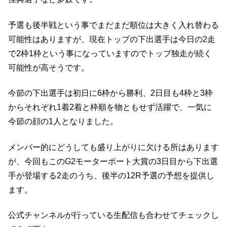
予選も後半戦という事でまだまだ順位は大きく入れ替わる
可能性はありますが、現在トップの下出選手は今日の2走
で2枠1枠という事になっていますのでトップ独走が続く
可能性が高そうです。
今節の下出選手は初日に6枠から勝利、2日目も4枠と3枠
からそれぞれ1着2着と枠順を物ともせず活躍で、一気に
今節の顔の1人となりました。
メンバー的にどうしても盛り上がりに欠ける所はあります
が、今回もこのG2モーターボート大賞の3日目から下出選
手が登場する2走のうち、後半の12R予選の予想を提供し
ます。
公式チャンネルが行っている生配信も合わせてチェックし