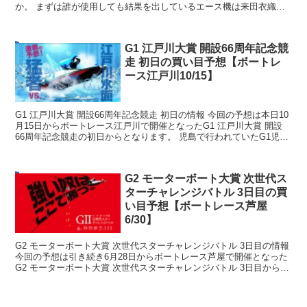
か。 まずは誰が使用しても結果を出しているエース機は来田衣織選
手 4カドから捲りを狙おうと...
G1 江戸川大賞 開設66周年記念競
走 初日の買い目予想【ボートレ
ース江戸川10/15】
G1 江戸川大賞 開設66周年記念競走 初日の情報 今回の予想は本日10
月15日からボートレース江戸川で開催となったG1 江戸川大賞 開設
66周年記念競走の初日からとなります。 児島で行われていたG1児島
キングカップは昨日で終了...
G2 モーターボート大賞 次世代ス
ターチャレンジバトル 3日目の買
い目予想【ボートレース芦屋
6/30】
G2 モーターボート大賞 次世代スターチャレンジバトル 3日目の情報
今回の予想は引き続き6月28日からボートレース芦屋で開催となった
G2 モーターボート大賞 次世代スターチャレンジバトル 3日目からと
なります。 今日...