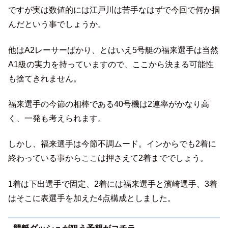
ですが実は数値的には江戸川は苦手なはずで今回で何か掴
んだという事でしょうか。
他はA2レーサーばかり、とはいえ5号艇の福来選手は当然
A1級の実力を持っていますので、ここから決まる可能性
も捨てきれません。
福来選手の今節の相棒である40号機は2連率がかなり高
く、一発も考えられます。
しかし、福来選手は今節不調ムード。インからでも2着に
終わっている事からここは押さえて2着まででしょう。
1着は下出選手で固定、2着には福来選手と濱崎選手、3着
はそこに表選手を加えた4点構成としました。