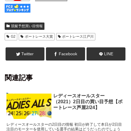
競艇予想買い目情報
G2
ボートレース大賞
ボートレース江戸川
Twitter
Facebook
LINE
関連記事
レディースオールスター
（2021）2日目の買い目予想【ボ
ートレース芦屋2/24】
レディースオールスターの2日目の情報 初日が終了して本日が2日目
注目のモーターを使用している選手の結果はどうだったのでしょう