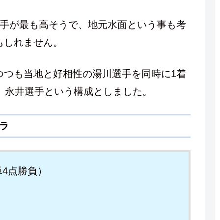
選手が最も高そうで、地元水面という事も考
もしれません。
つつも当地と好相性の湯川選手を同時に1着
、永井選手という構成としました。
ラ
単4点勝負）