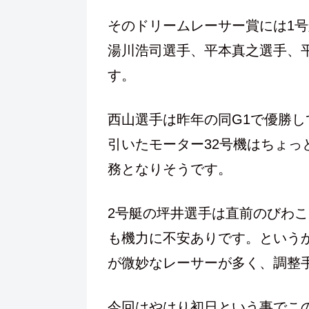
そのドリームレーサー賞には1
湯川浩司選手、平本真之選手、
す。
西山選手は昨年の同G1で優勝
引いたモーター32号機はちょ
務となりそうです。
2号艇の坪井選手は直前のびわ
も機力に不安ありです。という
が微妙なレーサーが多く、調整
今回はやはり初日という事でこの