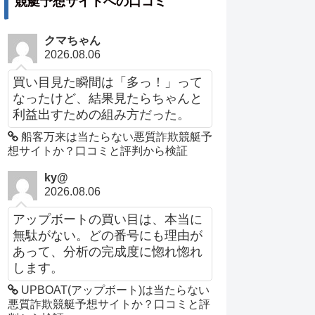
競艇予想サイトへの口コミ
クマちゃん
2026.08.06
買い目見た瞬間は「多っ！」って
なったけど、結果見たらちゃんと
利益出すための組み方だった。
船客万来は当たらない悪質詐欺競艇予
想サイトか？口コミと評判から検証
ky@
2026.08.06
アップボートの買い目は、本当に
無駄がない。どの番号にも理由が
あって、分析の完成度に惚れ惚れ
します。
UPBOAT(アップボート)は当たらない
悪質詐欺競艇予想サイトか？口コミと評