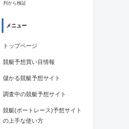
判から検証
メニュー
トップページ
競艇予想買い目情報
儲かる競艇予想サイト
調査中の競艇予想サイト
競艇(ボートレース)予想サイト
の上手な使い方