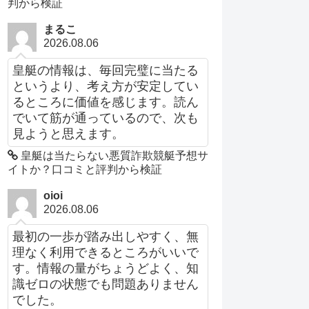
判から検証
まるこ
2026.08.06
皇艇の情報は、毎回完璧に当たる
というより、考え方が安定してい
るところに価値を感じます。読ん
でいて筋が通っているので、次も
見ようと思えます。
皇艇は当たらない悪質詐欺競艇予想サ
イトか？口コミと評判から検証
oioi
2026.08.06
最初の一歩が踏み出しやすく、無
理なく利用できるところがいいで
す。情報の量がちょうどよく、知
識ゼロの状態でも問題ありません
でした。