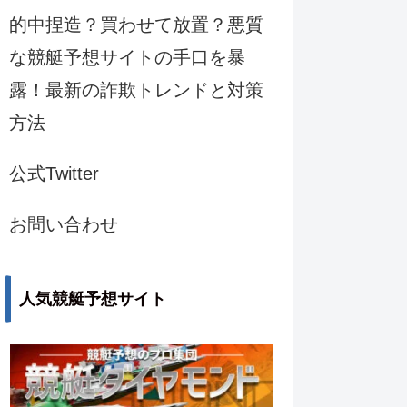
的中捏造？買わせて放置？悪質
な競艇予想サイトの手口を暴
露！最新の詐欺トレンドと対策
方法
公式Twitter
お問い合わせ
人気競艇予想サイト