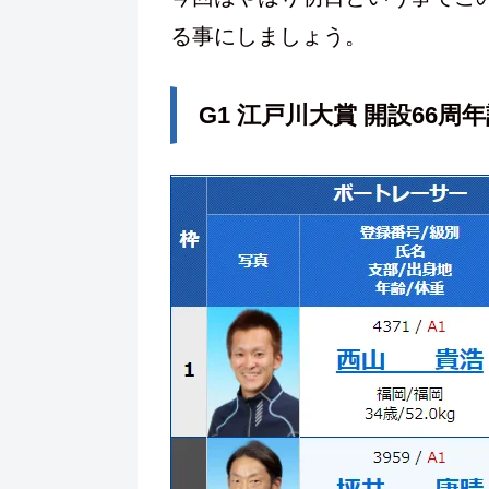
る事にしましょう。
G1 江戸川大賞 開設66周年