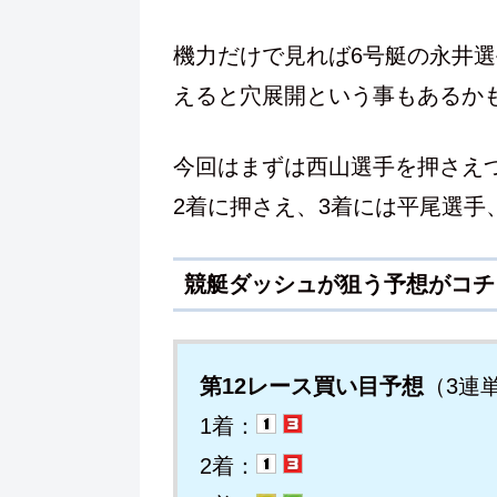
機力だけで見れば6号艇の永井
えると穴展開という事もあるか
今回はまずは西山選手を押さえ
2着に押さえ、3着には平尾選手
競艇ダッシュが狙う予想がコチ
第12レース買い目予想
（3連
1着：
2着：