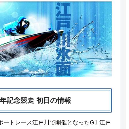
6周年記念競走 初日の情報
らボートレース江戸川で開催となったG1 江戸