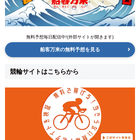
無料予想毎日配信中!(外部サイトが開きます)
船客万来の無料予想を見る
競輪サイトはこちらから