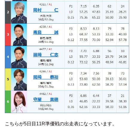
こちらが5日目11R準優戦の出走表になっています。