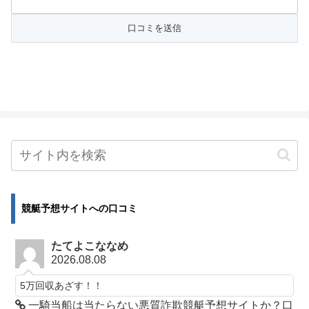
競艇予想サイトへの口コミ
たてよこななめ
2026.08.08
5万回収あざす！！
一騎当船は当たらない悪質詐欺競艇予想サイトか？口