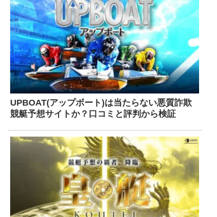
UPBOAT(アップボート)は当たらない悪質詐欺
競艇予想サイトか？口コミと評判から検証