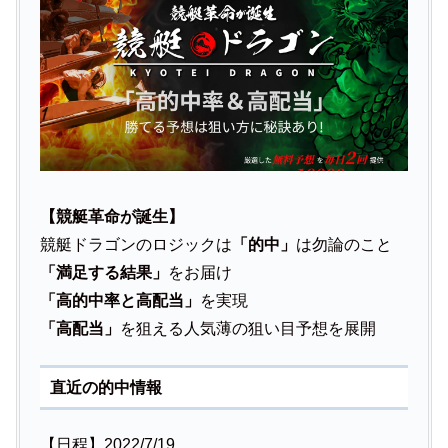
【競艇革命が誕生】
競艇ドラゴンのロジックは
「的中」
は勿論のこと
「満足する結果」
をお届け
「高的中率と高配当」
を実現
「高配当」
を狙える人気薄の狙い目予想を展開
直近の的中情報
【日程】2022/7/19