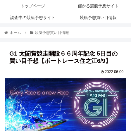
トップページ
儲かる競艇予想サイト
調査中の競艇予想サイト
競艇予想買い目情報
ホーム
競艇予想買い目情報
G1 太閤賞競走開設６６周年記念 5日目の
買い目予想【ボートレース住之江6/9】
2022.06.09