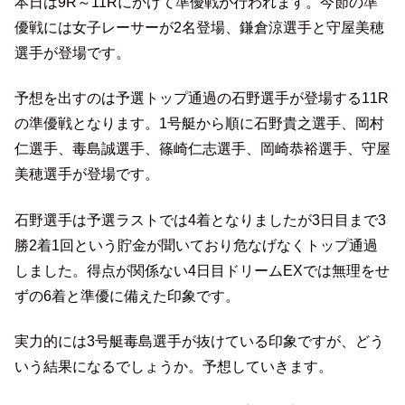
本日は9R～11Rにかけて準優戦が行われます。今節の準
優戦には女子レーサーが2名登場、鎌倉涼選手と守屋美穂
選手が登場です。
予想を出すのは予選トップ通過の石野選手が登場する11R
の準優戦となります。1号艇から順に石野貴之選手、岡村
仁選手、毒島誠選手、篠崎仁志選手、岡崎恭裕選手、守屋
美穂選手が登場です。
石野選手は予選ラストでは4着となりましたが3日目まで3
勝2着1回という貯金が聞いており危なげなくトップ通過
しました。得点が関係ない4日目ドリームEXでは無理をせ
ずの6着と準優に備えた印象です。
実力的には3号艇毒島選手が抜けている印象ですが、どう
いう結果になるでしょうか。予想していきます。