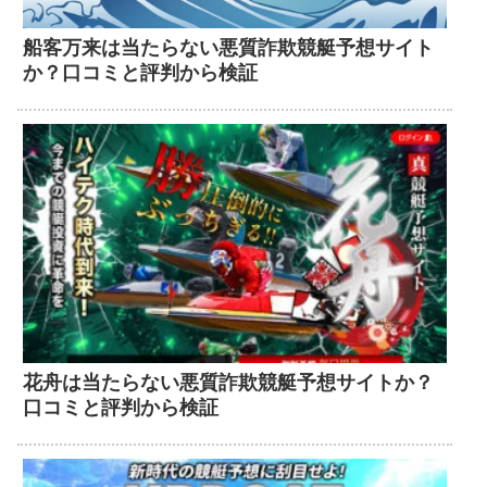
船客万来は当たらない悪質詐欺競艇予想サイト
か？口コミと評判から検証
花舟は当たらない悪質詐欺競艇予想サイトか？
口コミと評判から検証