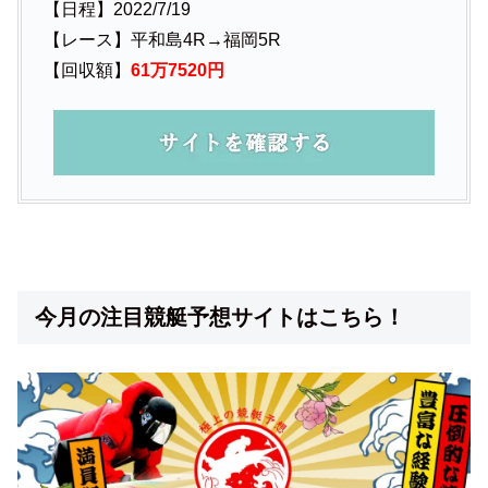
【日程】2022/7/19
【レース】平和島4R→福岡5R
【回収額】
61万7520円
今月の注目競艇予想サイトはこちら！