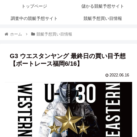
トップページ
儲かる競艇予想サイト
調査中の競艇予想サイト
競艇予想買い目情報
ホーム
競艇予想買い目情報
G3 ウエスタンヤング 最終日の買い目予想
【ボートレース福岡6/16】
2022.06.16