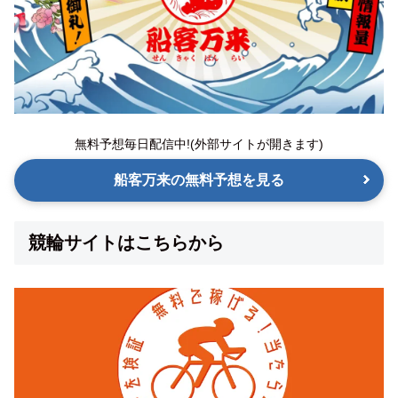
無料予想毎日配信中!(外部サイトが開きます)
船客万来の無料予想を見る
競輪サイトはこちらから