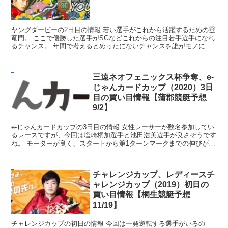
ヤングダービーの2日目の情報 若い選手がこれから活躍するための登
竜門。 ここで優勝した選手がSGなどこれからの注目若手選手になれ
るチャンス。 年間で考えるとめったにないチャンスを誰がモノにす
るのか。 昨日行われたドリ...
三遠ネオフェニックス杯争奪、e-
じゃんカードカップ（2020）3日
目の買い目情報【蒲郡競艇予想
9/2】
e-じゃんカードカップの3日目の情報 女性レーサーが数名参加してい
るレースですが、今回は塩崎桐加選手と池田浩美選手が良さそうです
ね。 モーターが良く、スタートから第1ターンマークまでの伸びが良
いのがわかります。 この2選手...
チャレンジカップ、レディースチ
ャレンジカップ（2019）初日の
買い目情報【桐生競艇予想
11/19】
チャレンジカップの初日の情報 今回は一発逆転する選手がいるの