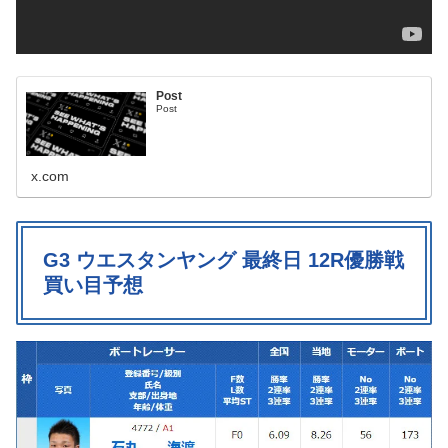
Post
Post
x.com
G3 ウエスタンヤング 最終日 12R優勝戦
買い目予想