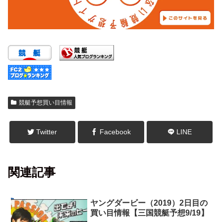
競艇予想買い目情報
Twitter
Facebook
LINE
関連記事
ヤングダービー（2019）2日目の
買い目情報【三国競艇予想9/19】