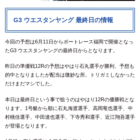
G3 ウエスタンヤング 最終日の情報
今回の予想は6月11日からボートレース福岡で開催となっ
たG3 ウエスタンヤングの最終日からとなります。
昨日の準優戦12Rの予想はやはり石丸選手が勝利、予想も
的中となりましたが配当は微妙な所。トリガミしなかった
だけまだマシでした。
本日は最終日という事で狙うのはやはり12Rの優勝戦とな
ります。1号艇から順に石丸海渡選手、高岡竜也選手、中
村桃佳選手、中田達也選手、下寺秀和選手、近江翔吾選手
が登場となります。