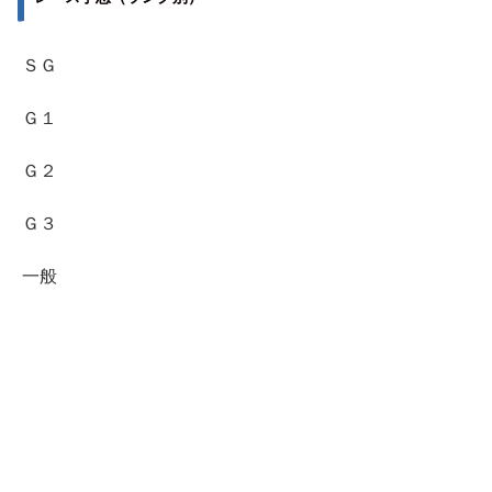
ＳＧ
Ｇ１
Ｇ２
Ｇ３
一般