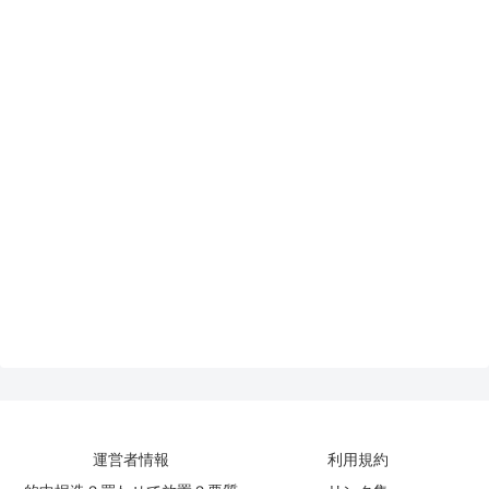
運営者情報
利用規約