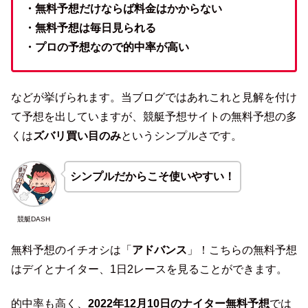
・無料予想だけならば料金はかからない
・無料予想は毎日見られる
・プロの予想なので的中率が高い
などが挙げられます。当ブログではあれこれと見解を付け
て予想を出していますが、競艇予想サイトの無料予想の多
くは
ズバリ買い目のみ
というシンプルさです。
シンプルだからこそ使いやすい！
競艇DASH
無料予想のイチオシは「
アドバンス
」！こちらの無料予想
はデイとナイター、1日2レースを見ることができます。
的中率も高く、
2022年12月10日のナイター無料予想
では