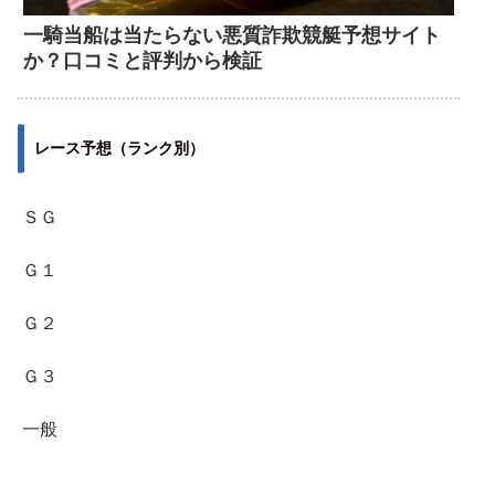
一騎当船は当たらない悪質詐欺競艇予想サイト
か？口コミと評判から検証
レース予想（ランク別）
ＳＧ
Ｇ１
Ｇ２
Ｇ３
一般