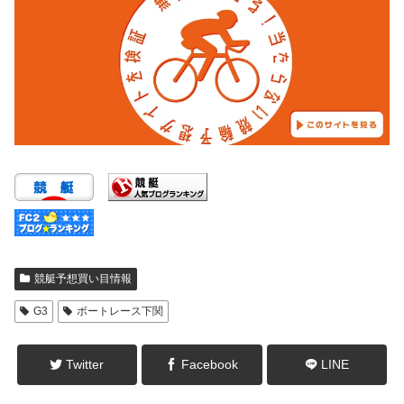
競艇予想買い目情報
G3
ボートレース下関
Twitter
Facebook
LINE