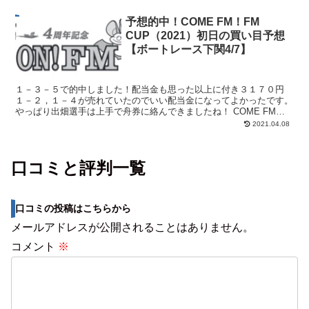
予想的中！COME FM！FM
CUP（2021）初日の買い目予想
【ボートレース下関4/7】
１－３－５で的中しました！配当金も思った以上に付き３１７０円
１－２，１－４が売れていたのでいい配当金になってよかったです。
やっぱり出畑選手は上手で舟券に絡んできましたね！ COME FM！
FM CUPの初日の情報 ...
2021.04.08
口コミと評判一覧
口コミの投稿はこちらから
メールアドレスが公開されることはありません。
コメント
※