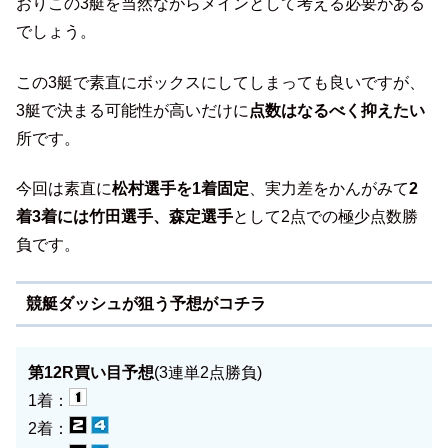
おりこの3艇を当然ながらメインとして考える必要がある
でしょう。
この3艇で素直にボックスにしてしまっても良いですが、
3艇で決まる可能性が高いだけに
点数はなるべく抑えたい
所です。
今回は素直に
松村選手を1着固定
、実力差をかんがみて
2
着3着には竹田選手、森定選手
として2点での極少点数勝
負です。
競艇ダッシュが狙う予想がコチラ
第12R買い目予想
(3連単2点勝負)
1着：
2着：