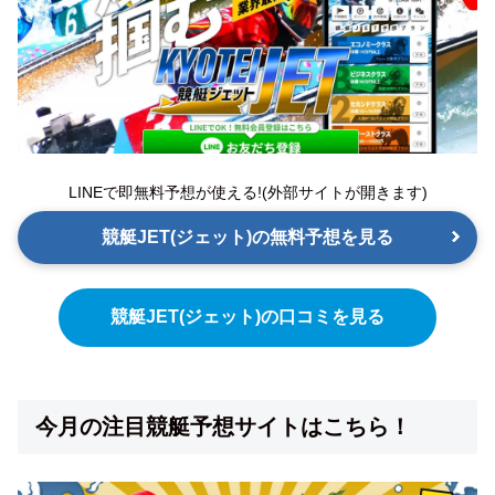
LINEで即無料予想が使える!(外部サイトが開きます)
競艇JET(ジェット)の無料予想を見る
競艇JET(ジェット)の口コミを見る
今月の注目競艇予想サイトはこちら！