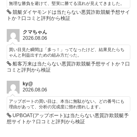
無理な勝負を避けて、堅実に勝てる流れが見えてきました。
競艇ダイヤモンドは当たらない悪質詐欺競艇予想サイ
トか？口コミと評判から検証
クマちゃん
2026.08.06
買い目見た瞬間は「多っ！」ってなったけど、結果見たらち
ゃんと利益出すための組み方だった。
船客万来は当たらない悪質詐欺競艇予想サイトか？口
コミと評判から検証
ky@
2026.08.06
アップボートの買い目は、本当に無駄がない。どの番号にも
理由があって、分析の完成度に惚れ惚れします。
UPBOAT(アップボート)は当たらない悪質詐欺競艇予
想サイトか？口コミと評判から検証