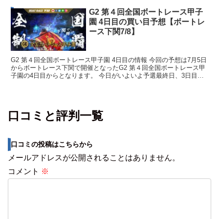
G2 第４回全国ボートレース甲子
園 4日目の買い目予想【ボートレ
ース下関7/8】
G2 第４回全国ボートレース甲子園 4日目の情報 今回の予想は7月5日
からボートレース下関で開催となったG2 第４回全国ボートレース甲
子園の4日目からとなります。 今日がいよいよ予選最終日、3日目終
了時点での得点率ラン...
口コミと評判一覧
口コミの投稿はこちらから
メールアドレスが公開されることはありません。
コメント
※