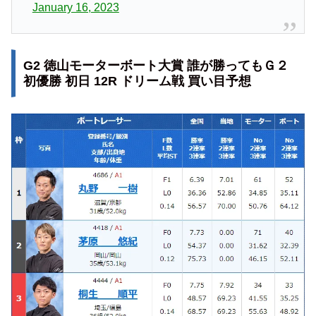
January 16, 2023
G2 徳山モーターボート大賞 誰が勝ってもＧ２
初優勝 初日 12R ドリーム戦 買い目予想