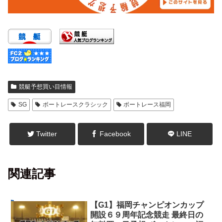
競艇予想買い目情報
SG
ボートレースクラシック
ボートレース福岡
Twitter
Facebook
LINE
関連記事
【G1】福岡チャンピオンカップ
開設６９周年記念競走 最終日の