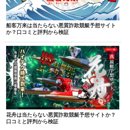
船客万来は当たらない悪質詐欺競艇予想サイト
か？口コミと評判から検証
花舟は当たらない悪質詐欺競艇予想サイトか？
口コミと評判から検証