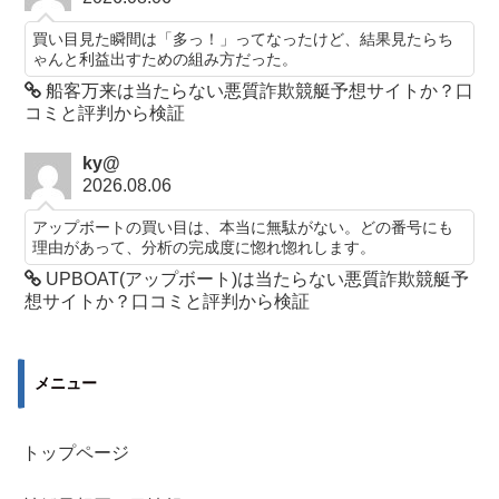
買い目見た瞬間は「多っ！」ってなったけど、結果見たらち
ゃんと利益出すための組み方だった。
船客万来は当たらない悪質詐欺競艇予想サイトか？口
コミと評判から検証
ky@
2026.08.06
アップボートの買い目は、本当に無駄がない。どの番号にも
理由があって、分析の完成度に惚れ惚れします。
UPBOAT(アップボート)は当たらない悪質詐欺競艇予
想サイトか？口コミと評判から検証
メニュー
トップページ