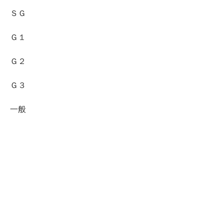
ＳＧ
Ｇ１
Ｇ２
Ｇ３
一般