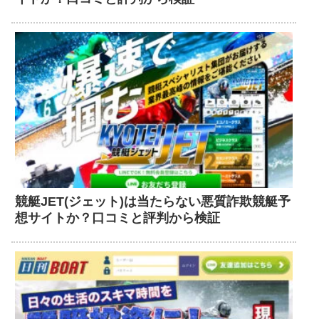
競艇JET(ジェット)は当たらない悪質詐欺競艇予
想サイトか？口コミと評判から検証