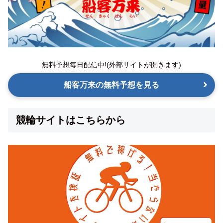
無料予想毎日配信中!(外部サイトが開きます)
船客万来の無料予想を見る
競輪サイトはこちらから