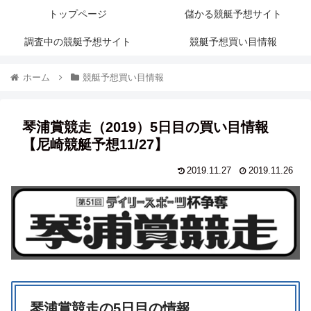
トップページ
儲かる競艇予想サイト
調査中の競艇予想サイト
競艇予想買い目情報
ホーム
競艇予想買い目情報
琴浦賞競走（2019）5日目の買い目情報
【尼崎競艇予想11/27】
2019.11.27
2019.11.26
琴浦賞競走の5日目の情報