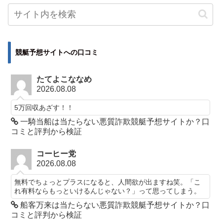
競艇予想サイトへの口コミ
たてよこななめ
2026.08.08
5万回収あざす！！
一騎当船は当たらない悪質詐欺競艇予想サイトか？口
コミと評判から検証
コーヒー党
2026.08.08
無料でちょっとプラスになると、人間欲が出ますね笑。「こ
れ有料ならもっといけるんじゃない？」って思ってしまう。
船客万来は当たらない悪質詐欺競艇予想サイトか？口
コミと評判から検証