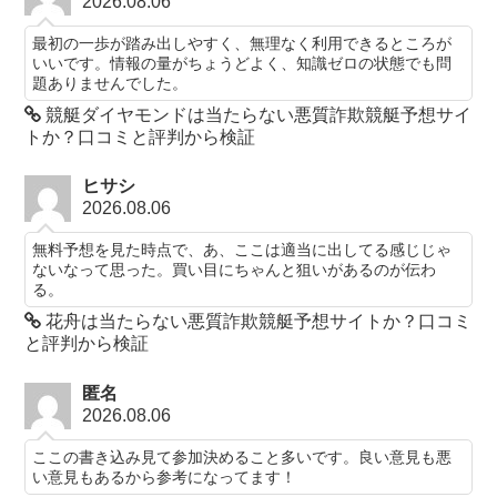
2026.08.06
最初の一歩が踏み出しやすく、無理なく利用できるところが
いいです。情報の量がちょうどよく、知識ゼロの状態でも問
題ありませんでした。
競艇ダイヤモンドは当たらない悪質詐欺競艇予想サイ
トか？口コミと評判から検証
ヒサシ
2026.08.06
無料予想を見た時点で、あ、ここは適当に出してる感じじゃ
ないなって思った。買い目にちゃんと狙いがあるのが伝わ
る。
花舟は当たらない悪質詐欺競艇予想サイトか？口コミ
と評判から検証
匿名
2026.08.06
ここの書き込み見て参加決めること多いです。良い意見も悪
い意見もあるから参考になってます！