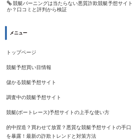
競艇バーニングは当たらない悪質詐欺競艇予想サイト
か？口コミと評判から検証
メニュー
トップページ
競艇予想買い目情報
儲かる競艇予想サイト
調査中の競艇予想サイト
競艇(ボートレース)予想サイトの上手な使い方
的中捏造？買わせて放置？悪質な競艇予想サイトの手口
を暴露！最新の詐欺トレンドと対策方法