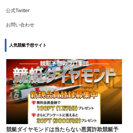
公式Twitter
お問い合わせ
人気競艇予想サイト
競艇ダイヤモンドは当たらない悪質詐欺競艇予