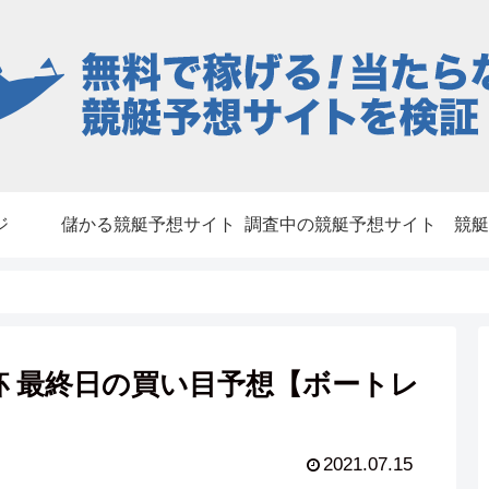
ジ
儲かる競艇予想サイト
調査中の競艇予想サイト
競艇
杯 最終日の買い目予想【ボートレ
2021.07.15