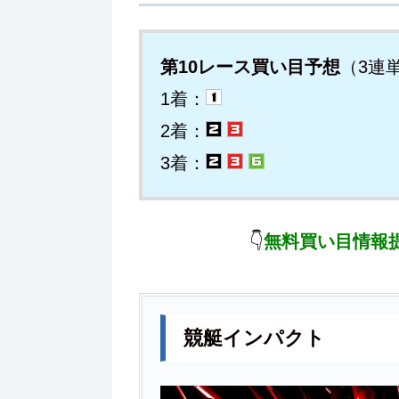
第10レース買い目予想
（3連
1着：
2着：
3着：
👇
無料買い目情報
競艇インパクト