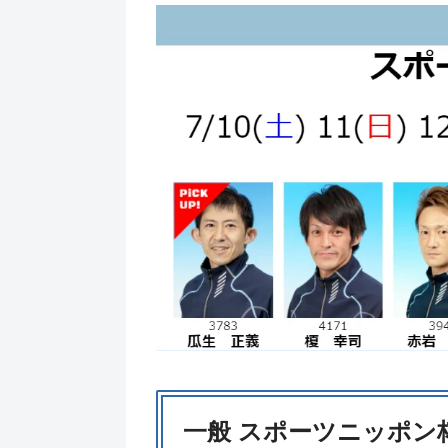
一般 スポーツニッポン