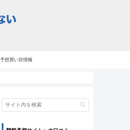
予想買い目情報