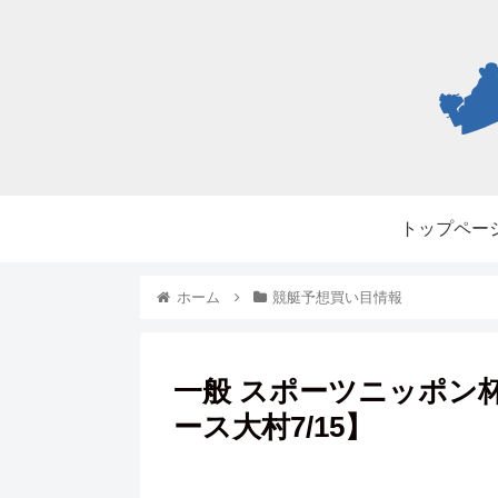
トップペー
ホーム
競艇予想買い目情報
一般 スポーツニッポン
ース大村7/15】