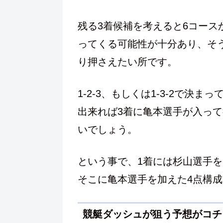
残る3着候補を考えると6コース
ってくる可能性が十分あり、そ
り押さえたい所です。
1-2-3、もしくは1-3-2で
出来れば3着に亀本選手が入っ
いでしょう。
という事で、1着には杉山選手を
そこに亀本選手を加えた4点構
競艇ダッシュが狙う予想がコチ