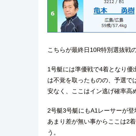
こちらが最終日10R特別選抜戦
1号艇には準優戦で4着となり
は不覚を取ったものの、予選で
安なく、ここはイン逃げ確率高
2号艇3号艇にもA1レーサーが
あまり差が無い事からここは2
う。