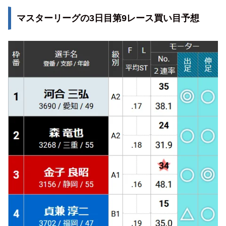
マスターリーグの3日目第9レース買い目予想