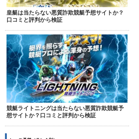
皇艇は当たらない悪質詐欺競艇予想サイトか？
口コミと評判から検証
競艇ライトニングは当たらない悪質詐欺競艇予
想サイトか？口コミと評判から検証