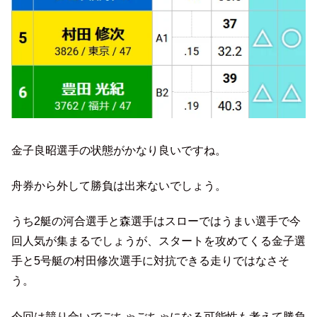
金子良昭選手の状態がかなり良いですね。
舟券から外して勝負は出来ないでしょう。
うち2艇の河合選手と森選手はスローではうまい選手で今
回人気が集まるでしょうが、スタートを攻めてくる金子選
手と5号艇の村田修次選手に対抗できる走りではなさそ
う。
今回は競り合いでごちゃごちゃになる可能性も考えて勝負