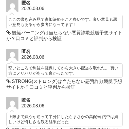
匿名
2026.08.06
ここの書き込み見て参加決めること多いです。良い意見も悪
い意見もあるから参考になってます！
競艇バーニングは当たらない悪質詐欺競艇予想サイト
か？口コミと評判から検証
匿名
2026.08.06
堅いところで利益を確保してから大きい配当を取れた。 買い
方にメリハリがあって良かったです。
STRONG(ストロング)は当たらない悪質詐欺競艇予想
サイトか？口コミと評判から検証
匿名
2026.08.06
上限まで買うか迷って半分にしたらまさかの高配当 的中は嬉
しいけど悔しさも残る結果だった