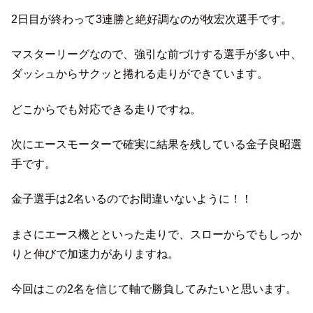
2日目が終わって3連勝と絶好調なのが牧宏次選手です。
マスターリーグなので、強引な前づけする選手が多い中、
ダッシュからサクッと捲れる走りができています。
どこからでも対応できる走りですね。
次にエースモーターで確実に結果を残している金子良昭選
手です。
金子選手は2名いるのでお間違いないように！！
まさにエース機とといった走りで、スローからでもしっか
りと伸びで加速力がありますね。
今回はこの2名を信じて軸で勝負してみたいと思います。