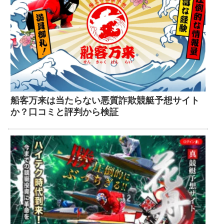
船客万来は当たらない悪質詐欺競艇予想サイト
か？口コミと評判から検証