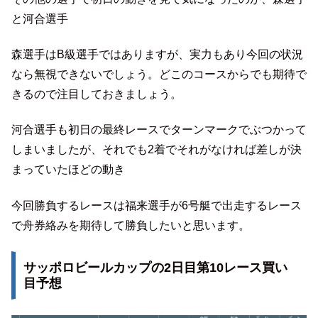
と河合選手
森選手はB級選手ではありますが、実力もあり今回の状況
なら無視できないでしょう。どこのコースからでも期待で
きるので注目しておきましょう。
河合選手も初日の最終レースでターンマークでぶつかって
しまいましたが、それでも2着でそれがなければ差しが決
まっていたほどの動き
今回勝負するレースは福来選手が6号艇で出走するレース
で舟券絡みを期待して勝負したいと思います。
サッポロビールカップの2日目第10レース買い
目予想