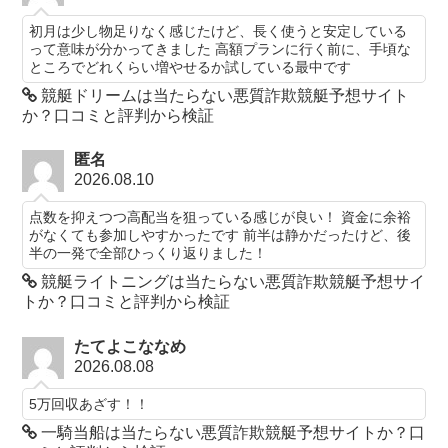
初月は少し物足りなく感じたけど、長く使うと安定している
って意味が分かってきました 高額プランに行く前に、手頃な
ところでどれくらい増やせるか試している最中です
競艇ドリームは当たらない悪質詐欺競艇予想サイト
か？口コミと評判から検証
匿名
2026.08.10
点数を抑えつつ高配当を狙っている感じが良い！ 資金に余裕
がなくても参加しやすかったです 前半は静かだったけど、後
半の一発で全部ひっくり返りました！
競艇ライトニングは当たらない悪質詐欺競艇予想サイ
トか？口コミと評判から検証
たてよこななめ
2026.08.08
5万回収あざす！！
一騎当船は当たらない悪質詐欺競艇予想サイトか？口