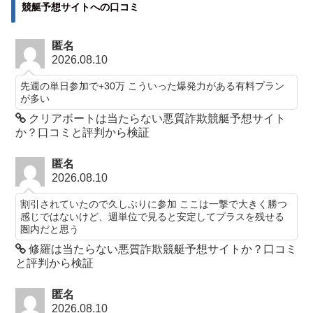
競艇予想サイトへの口コミ
匿名
2026.08.10
先週の単日参加で+30万 こういった爆発力がある有料プラン
が多い
クリアボートは当たらない悪質詐欺競艇予想サイト
か？口コミと評判から検証
匿名
2026.08.10
割引されていたので久しぶりに参加 ここは一撃で大きく勝つ
感じではないけど、週単位で見ると安定してプラスを残せる
圏内だと思う
修羅は当たらない悪質詐欺競艇予想サイトか？口コミ
と評判から検証
匿名
2026.08.10