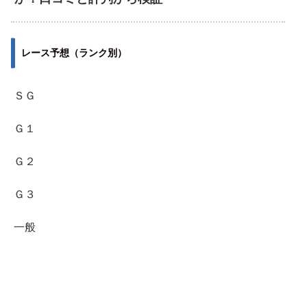
レース予想（ランク別）
ＳＧ
Ｇ１
Ｇ２
Ｇ３
一般