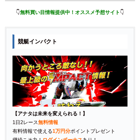
👇
無料買い目情報提供中！オススメ予想サイト
👇
競艇インパクト
【アナタは未来を変えられる！】
1日2レース
無料情報
有料情報で使える
1万円分
ポイントプレゼント
継続こそ力！
ログインボーナス
あり！