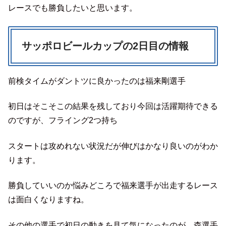
レースでも勝負したいと思います。
サッポロビールカップの2日目の情報
前検タイムがダントツに良かったのは福来剛選手
初日はそこそこの結果を残しており今回は活躍期待できる
のですが、フライング2つ持ち
スタートは攻めれない状況だが伸びはかなり良いのがわか
ります。
勝負していいのか悩みどころで福来選手が出走するレース
は面白くなりますね。
その他の選手で初日の動きを見て気になったのが、森選手