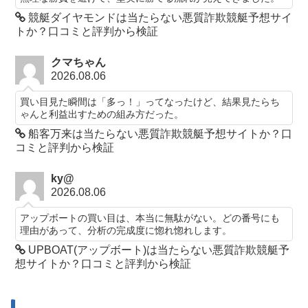
競艇ダイヤモンドは当たらない悪質詐欺競艇予想サイ
トか？口コミと評判から検証
クマちゃん
2026.08.06
買い目見た瞬間は「多っ！」ってなったけど、結果見たらち
ゃんと利益出すための組み方だった。
船客万来は当たらない悪質詐欺競艇予想サイトか？口
コミと評判から検証
ky@
2026.08.06
アップボートの買い目は、本当に無駄がない。どの番号にも
理由があって、分析の完成度に惚れ惚れします。
UPBOAT(アップボート)は当たらない悪質詐欺競艇予
想サイトか？口コミと評判から検証