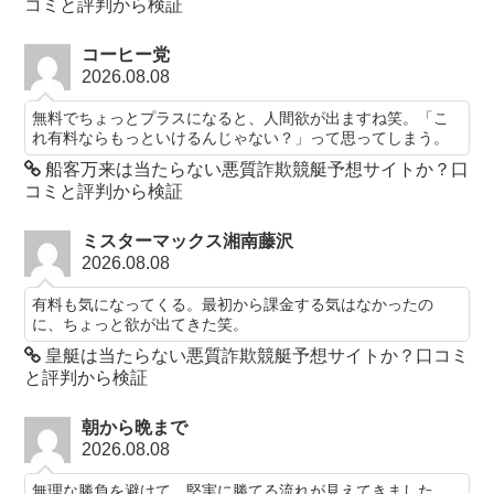
コミと評判から検証
コーヒー党
2026.08.08
無料でちょっとプラスになると、人間欲が出ますね笑。「こ
れ有料ならもっといけるんじゃない？」って思ってしまう。
船客万来は当たらない悪質詐欺競艇予想サイトか？口
コミと評判から検証
ミスターマックス湘南藤沢
2026.08.08
有料も気になってくる。最初から課金する気はなかったの
に、ちょっと欲が出てきた笑。
皇艇は当たらない悪質詐欺競艇予想サイトか？口コミ
と評判から検証
朝から晩まで
2026.08.08
無理な勝負を避けて、堅実に勝てる流れが見えてきました。