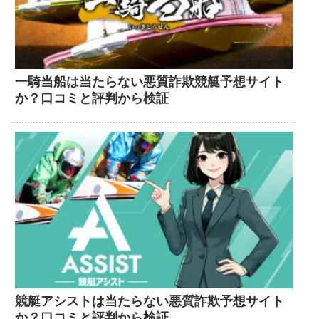
一騎当船は当たらない悪質詐欺競艇予想サイト
か？口コミと評判から検証
競艇アシストは当たらない悪質詐欺予想サイト
か？口コミと評判から検証