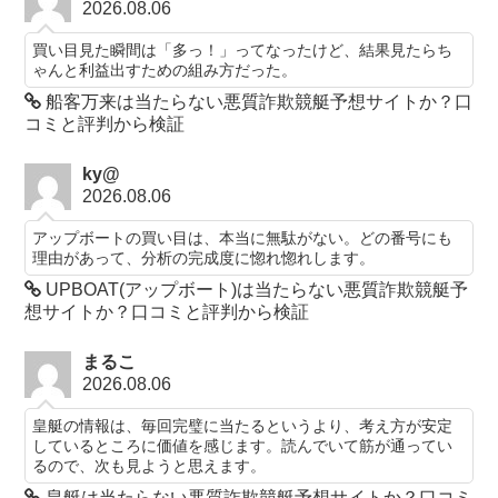
2026.08.06
買い目見た瞬間は「多っ！」ってなったけど、結果見たらち
ゃんと利益出すための組み方だった。
船客万来は当たらない悪質詐欺競艇予想サイトか？口
コミと評判から検証
ky@
2026.08.06
アップボートの買い目は、本当に無駄がない。どの番号にも
理由があって、分析の完成度に惚れ惚れします。
UPBOAT(アップボート)は当たらない悪質詐欺競艇予
想サイトか？口コミと評判から検証
まるこ
2026.08.06
皇艇の情報は、毎回完璧に当たるというより、考え方が安定
しているところに価値を感じます。読んでいて筋が通ってい
るので、次も見ようと思えます。
皇艇は当たらない悪質詐欺競艇予想サイトか？口コミ