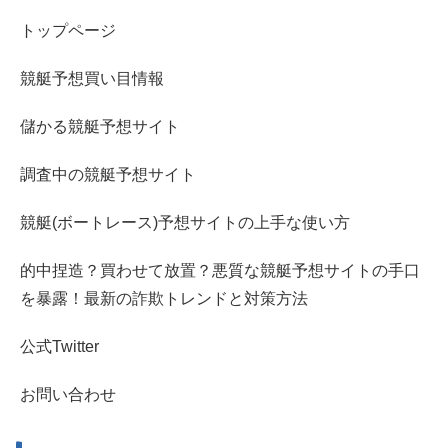
トップページ
競艇予想買い目情報
儲かる競艇予想サイト
調査中の競艇予想サイト
競艇(ボートレース)予想サイトの上手な使い方
的中捏造？買わせて放置？悪質な競艇予想サイトの手口
を暴露！最新の詐欺トレンドと対策方法
公式Twitter
お問い合わせ