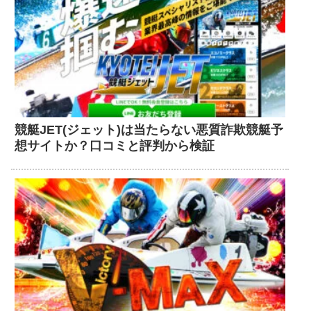
競艇JET(ジェット)は当たらない悪質詐欺競艇予
想サイトか？口コミと評判から検証