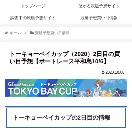
トップページ
儲かる競艇予想サイト
調査中の競艇予想サイト
競艇予想買い目情報
ホーム
競艇予想買い目情報
トーキョーベイカップ（2020）2日目の買
い目予想【ボートレース平和島10/6】
2020.10.06
トーキョーベイカップの2日目の情報