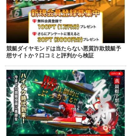
競艇ダイヤモンドは当たらない悪質詐欺競艇予
想サイトか？口コミと評判から検証