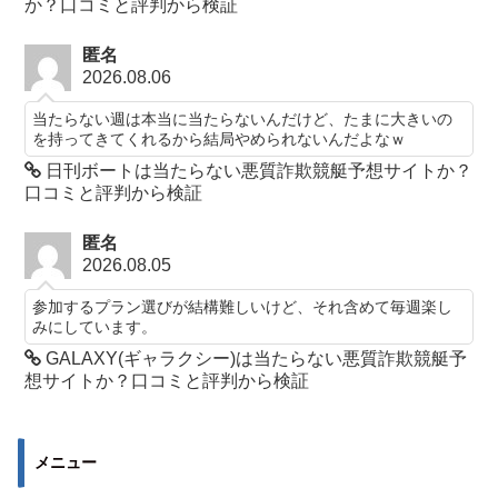
か？口コミと評判から検証
匿名
2026.08.06
当たらない週は本当に当たらないんだけど、たまに大きいの
を持ってきてくれるから結局やめられないんだよなｗ
日刊ボートは当たらない悪質詐欺競艇予想サイトか？
口コミと評判から検証
匿名
2026.08.05
参加するプラン選びが結構難しいけど、それ含めて毎週楽し
みにしています。
GALAXY(ギャラクシー)は当たらない悪質詐欺競艇予
想サイトか？口コミと評判から検証
メニュー