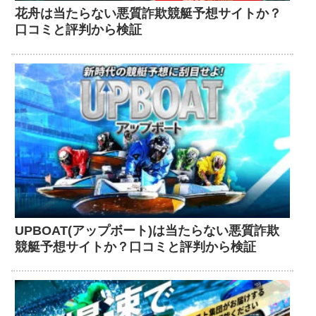
花舟は当たらない悪質詐欺競艇予想サイトか？
口コミと評判から検証
UPBOAT(アップボート)は当たらない悪質詐欺
競艇予想サイトか？口コミと評判から検証