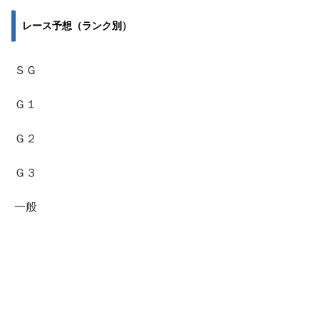
レース予想（ランク別）
ＳＧ
Ｇ１
Ｇ２
Ｇ３
一般