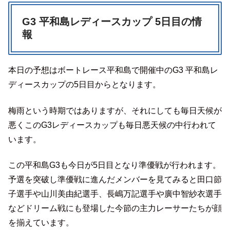
G3 平和島レディースカップ 5日目の情
報
本日の予想はボートレース平和島で開催中のG3 平和島レ
ディースカップの5日目からとなります。
梅雨という時期ではありますが、それにしても毎日天候が
悪くこのG3レディースカップも毎日悪天候の中行われて
います。
この平和島G3も今日が5日目となり準優戦が行われます。
予選を突破し準優戦に進んだメンバーを見てみると田口節
子選手や山川美由紀選手、長嶋万記選手や廣中智紗衣選手
などドリーム戦にも登場した今節の主力レーサーたちが顔
を揃えています。