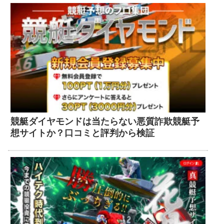
競艇ダイヤモンドは当たらない悪質詐欺競艇予
想サイトか？口コミと評判から検証