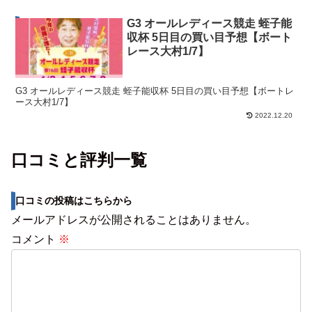
G3 オールレディース競走 蛭子能
収杯 5日目の買い目予想【ボート
レース大村1/7】
G3 オールレディース競走 蛭子能収杯 5日目の買い目予想【ボートレ
ース大村1/7】
2022.12.20
口コミと評判一覧
口コミの投稿はこちらから
メールアドレスが公開されることはありません。
コメント
※