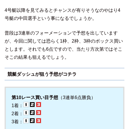
4号艇以降を見てみるとチャンスが有りそうなのやはり4
号艇の中田選手という事になるでしょうか。
普段は3連単のフォーメーションで予想を出しています
が、今回に関しては恐らく1枠、2枠、3枠のボックス買い
とします。それでも6点ですので、当たり方次第ではそこ
そこの結果も狙えるでしょう。
競艇ダッシュが狙う予想がコチラ
第10レース買い目予想
（3連単6点勝負）
1着：
2着：
3着：