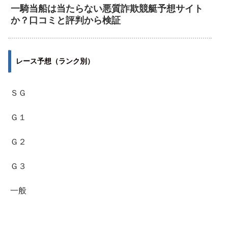
一騎当船は当たらない悪質詐欺競艇予想サイト
か？口コミと評判から検証
レース予想（ランク別）
ＳＧ
Ｇ１
Ｇ２
Ｇ３
一般