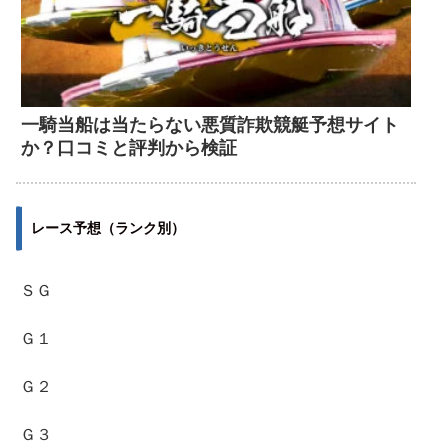
一騎当船は当たらない悪質詐欺競艇予想サイト
か？口コミと評判から検証
レース予想（ランク別）
ＳＧ
Ｇ１
Ｇ２
Ｇ３