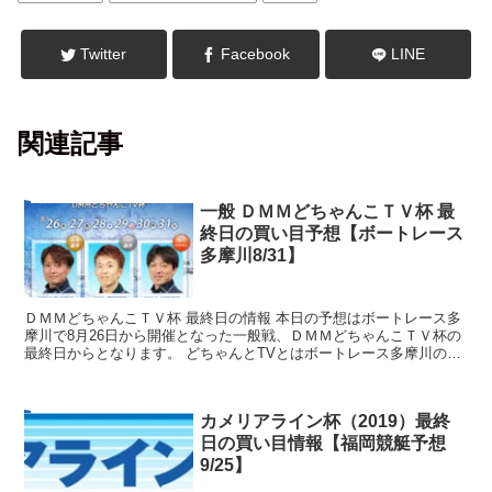
Twitter
Facebook
LINE
関連記事
一般 ＤＭＭどちゃんこＴＶ杯 最
終日の買い目予想【ボートレース
多摩川8/31】
ＤＭＭどちゃんこＴＶ杯 最終日の情報 本日の予想はボートレース多
摩川で8月26日から開催となった一般戦、ＤＭＭどちゃんこＴＶ杯の
最終日からとなります。 どちゃんとTVとはボートレース多摩川のレ
ース映像をYouTubeでLIVE配...
カメリアライン杯（2019）最終
日の買い目情報【福岡競艇予想
9/25】