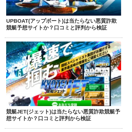
UPBOAT(アップボート)は当たらない悪質詐欺
競艇予想サイトか？口コミと評判から検証
競艇JET(ジェット)は当たらない悪質詐欺競艇予
想サイトか？口コミと評判から検証