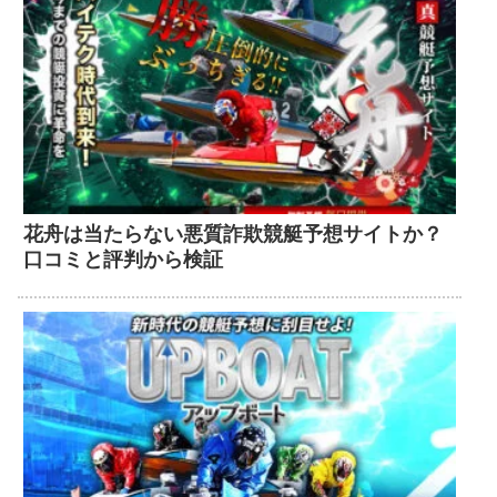
花舟は当たらない悪質詐欺競艇予想サイトか？
口コミと評判から検証