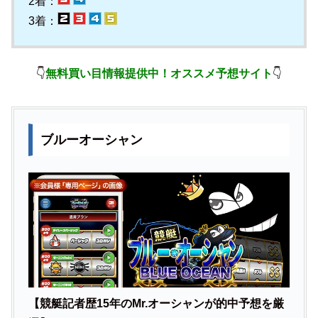
2着：
3着：
👇
無料買い目情報提供中！オススメ予想サイト
👇
ブルーオーシャン
【競艇記者歴15年のMr.オーシャンが的中予想を厳