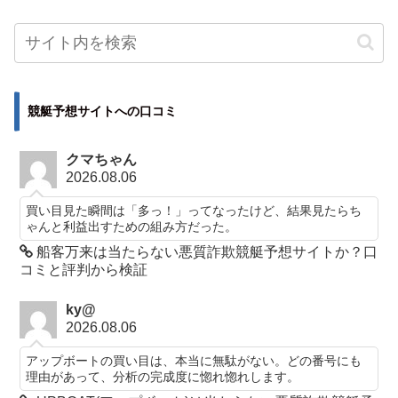
競艇予想サイトへの口コミ
クマちゃん
2026.08.06
買い目見た瞬間は「多っ！」ってなったけど、結果見たらち
ゃんと利益出すための組み方だった。
船客万来は当たらない悪質詐欺競艇予想サイトか？口
コミと評判から検証
ky@
2026.08.06
アップボートの買い目は、本当に無駄がない。どの番号にも
理由があって、分析の完成度に惚れ惚れします。