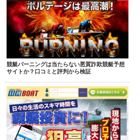
競艇バーニングは当たらない悪質詐欺競艇予想
サイトか？口コミと評判から検証