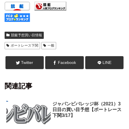
競艇予想買い目情報
ボートレース下関
一般
Twitter
Facebook
LINE
関連記事
ジャパンビバレッジ杯（2021）3
日目の買い目予想【ボートレース
下関3/17】