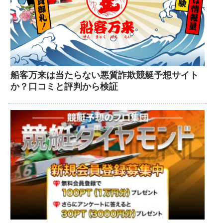
船客万来は当たらない悪質詐欺競艇予想サイト
か？口コミと評判から検証