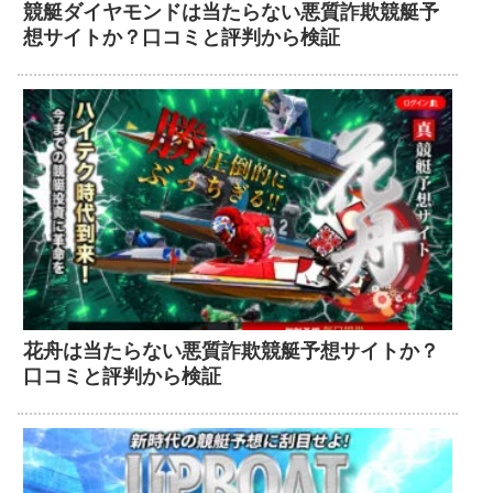
競艇ダイヤモンドは当たらない悪質詐欺競艇予
想サイトか？口コミと評判から検証
花舟は当たらない悪質詐欺競艇予想サイトか？
口コミと評判から検証