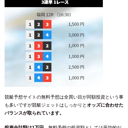
競艇予想サイトの無料予想は全買い目が同額投資という事
も多いですが競艇ジェットはしっかりと
オッズに合わせた
バランスが取られています。
投資合計額は1万円
。無料予想の投資額としては平均的だ