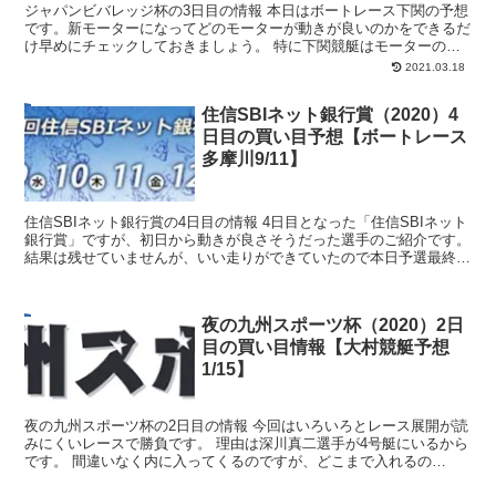
ジャパンビバレッジ杯の3日目の情報 本日はボートレース下関の予想
です。新モーターになってどのモーターが動きが良いのかをできるだ
け早めにチェックしておきましょう。 特に下関競艇はモーターの強
さがはっきりと出るので特に注目 ま...
2021.03.18
住信SBIネット銀行賞（2020）4
日目の買い目予想【ボートレース
多摩川9/11】
住信SBIネット銀行賞の4日目の情報 4日目となった「住信SBIネット
銀行賞」ですが、初日から動きが良さそうだった選手のご紹介です。
結果は残せていませんが、いい走りができていたので本日予選最終日
に思い切って勝負してくる可能性が...
夜の九州スポーツ杯（2020）2日
目の買い目情報【大村競艇予想
1/15】
夜の九州スポーツ杯の2日目の情報 今回はいろいろとレース展開が読
みにくいレースで勝負です。 理由は深川真二選手が4号艇にいるから
です。 間違いなく内に入ってくるのですが、どこまで入れるの
か！？ これが分かればですが、...