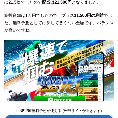
は21.5倍でしたので
配当は21,500円
となりました。
総投資額は1万円でしたので、
プラス11,500円の利益
でし
た。無料予想としては決して悪くない金額です。バランス
が良いですね。
LINEで即無料予想が使える!(外部サイトが開きます)