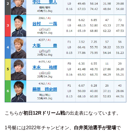
こちらが
初日12Rドリーム戦
の出走表になっています。
1号艇には2022年チャンピオン、
白井英治選手が登場
で