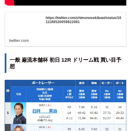
https://twitter.com/shimonosekiboat/status/16
11188520059822081
twitter.com
一般 巌流本舗杯 初日 12R ドリーム戦 買い目予
想