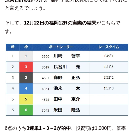
と言えるでしょう。
そして、
12月22日の福岡12Rの実際の結果
がこちらで
す。
6点のうち
3連単1－3－2が的中
、投資額は1,000円、倍率