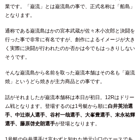
業です。「巌流」とは巌流島の事で、正式名称は「船島」
となります。
通称である巌流島はかの宮本武蔵が佐々木小次郎と決闘を
行った事で非常に有名ですが、創作によるイメージが大き
く実際に決闘が行われたのか否かは今でもはっきりしない
そうです。
そんな巌流島から名前を取った巌流本舗はその名も「巌流
焼」というどら焼きが主力商品との事です。
話がそれましたが巌流本舗杯は本日が初日。12Rはドリー
ム戦となります。登場するのは1号艇から順に
白井英治選
手、中辻崇人選手、谷村一哉選手、大峯豊選手、末永祐輝
選手、藤原啓史朗選手
が登場となります。
1号艇の白井選手は言わずと知れた地元山口のエースであ