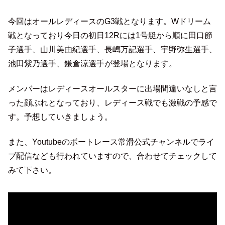
今回はオールレディースのG3戦となります。Wドリーム
戦となっており今日の初日12Rには1号艇から順に田口節
子選手、山川美由紀選手、長嶋万記選手、宇野弥生選手、
池田紫乃選手、鎌倉涼選手が登場となります。
メンバーはレディースオールスターに出場間違いなしと言
った顔ぶれとなっており、レディース戦でも激戦の予感で
す。予想していきましょう。
また、Youtubeのボートレース常滑公式チャンネルでライ
ブ配信なども行われていますので、合わせてチェックして
みて下さい。