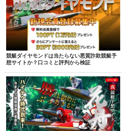
競艇ダイヤモンドは当たらない悪質詐欺競艇予
想サイトか？口コミと評判から検証