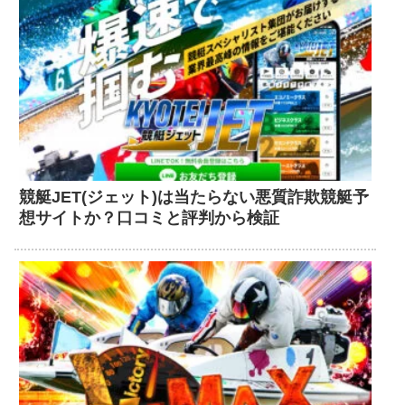
競艇JET(ジェット)は当たらない悪質詐欺競艇予
想サイトか？口コミと評判から検証