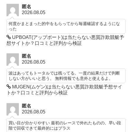
匿名
2026.08.05
何度かまとまった的中をもらってから毎週確認するようにな
った
UPBOAT(アップボート)は当たらない悪質詐欺競艇予
想サイトか？口コミと評判から検証
匿名
2026.08.05
波はあってもトータルでは残ってる。一度の結果だけで判断
しない方がいいと思う。 無料情報でも意外と使えるよ。
MUGEN(ムゲン)は当たらない悪質詐欺競艇予想サイ
トか？口コミと評判から検証
匿名
2026.08.05
買い目が分かりやすい 最初のレースで外れたものの、早い段
階で回収できて最終的にはプラス