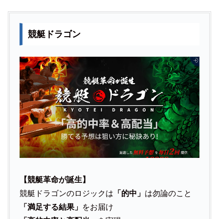
競艇ドラゴン
【競艇革命が誕生】
競艇ドラゴンのロジックは
「的中」
は勿論のこと
「満足する結果」
をお届け