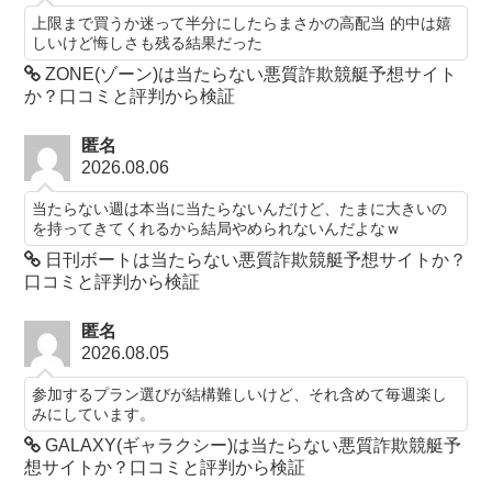
上限まで買うか迷って半分にしたらまさかの高配当 的中は嬉
しいけど悔しさも残る結果だった
ZONE(ゾーン)は当たらない悪質詐欺競艇予想サイト
か？口コミと評判から検証
匿名
2026.08.06
当たらない週は本当に当たらないんだけど、たまに大きいの
を持ってきてくれるから結局やめられないんだよなｗ
日刊ボートは当たらない悪質詐欺競艇予想サイトか？
口コミと評判から検証
匿名
2026.08.05
参加するプラン選びが結構難しいけど、それ含めて毎週楽し
みにしています。
GALAXY(ギャラクシー)は当たらない悪質詐欺競艇予
想サイトか？口コミと評判から検証