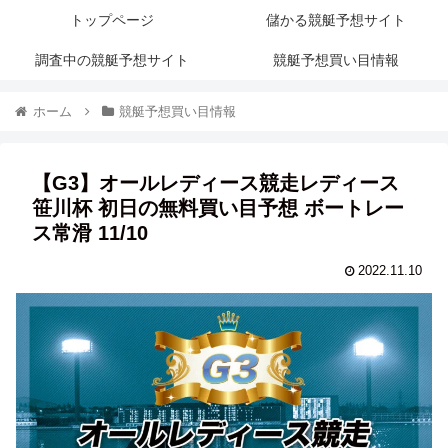
トップページ
儲かる競艇予想サイト
調査中の競艇予想サイト
競艇予想買い目情報
ホーム
競艇予想買い目情報
【G3】オールレディース競走レディース
笹川杯 初日の無料買い目予想 ボートレー
ス常滑 11/10
2022.11.10