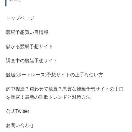
トップページ
競艇予想買い目情報
儲かる競艇予想サイト
調査中の競艇予想サイト
競艇(ボートレース)予想サイトの上手な使い方
的中捏造？買わせて放置？悪質な競艇予想サイトの手口
を暴露！最新の詐欺トレンドと対策方法
公式Twitter
お問い合わせ