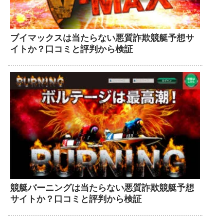
ブイマックスは当たらない悪質詐欺競艇予想サ
イトか？口コミと評判から検証
競艇バーニングは当たらない悪質詐欺競艇予想
サイトか？口コミと評判から検証