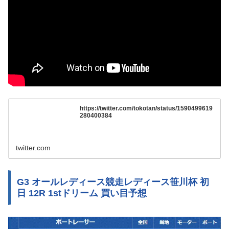
https://twitter.com/tokotan/status/1590499619
280400384
twitter.com
G3 オールレディース競走レディース笹川杯 初
日 12R 1stドリーム 買い目予想