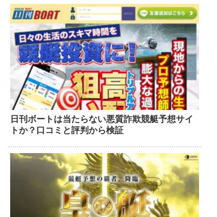
日刊ボートは当たらない悪質詐欺競艇予想サイ
トか？口コミと評判から検証