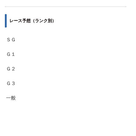
レース予想（ランク別）
ＳＧ
Ｇ１
Ｇ２
Ｇ３
一般