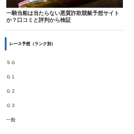
一騎当船は当たらない悪質詐欺競艇予想サイト
か？口コミと評判から検証
レース予想（ランク別）
ＳＧ
Ｇ１
Ｇ２
Ｇ３
一般