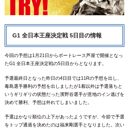
G1 全日本王座決定戦 5日目の情報
今回の予想は1月21日からボートレース芦屋で開催となっ
たG1 全日本王座決定戦の5日目からとなります。
予選最終日となった昨日の4日目では11Rの予想を出し、
毒島選手勝利の予想を出しましたが1着以外は予選落ちと
いうギリギリの状態だった濱野谷選手が意地のイン逃げを
決めて勝利、予想は外れてしまいました。
予選はかなり順位の上下があったようですが、今節で予選
をトップ通過を決めたのは福来剛選手となりました。次い