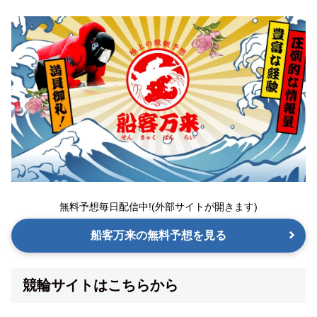
無料予想毎日配信中!(外部サイトが開きます)
船客万来の無料予想を見る
競輪サイトはこちらから