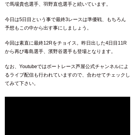
で馬場貴也選手、羽野直也選手と続いています。
今日は5日目という事で最終3レースは準優戦、もちろん
予想もこの中から出す事にしましょう。
今回は素直に最終12Rをチョイス。昨日出した4日目11R
から再び毒島選手、濱野谷選手も登場となります。
なお、Youtubeではボートレース芦屋公式チャンネルによ
るライブ配信も行われていますので、合わせてチェックし
てみて下さい。