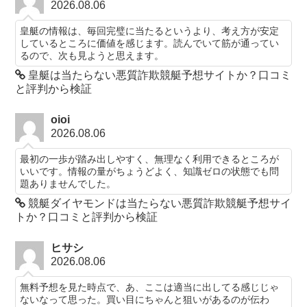
2026.08.06
皇艇の情報は、毎回完璧に当たるというより、考え方が安定
しているところに価値を感じます。読んでいて筋が通ってい
るので、次も見ようと思えます。
皇艇は当たらない悪質詐欺競艇予想サイトか？口コミ
と評判から検証
oioi
2026.08.06
最初の一歩が踏み出しやすく、無理なく利用できるところが
いいです。情報の量がちょうどよく、知識ゼロの状態でも問
題ありませんでした。
競艇ダイヤモンドは当たらない悪質詐欺競艇予想サイ
トか？口コミと評判から検証
ヒサシ
2026.08.06
無料予想を見た時点で、あ、ここは適当に出してる感じじゃ
ないなって思った。買い目にちゃんと狙いがあるのが伝わ