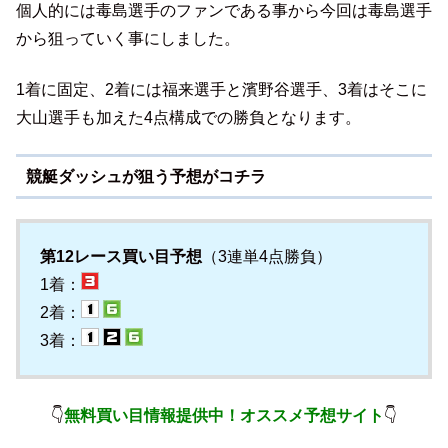
個人的には毒島選手のファンである事から今回は毒島選手
から狙っていく事にしました。
1着に固定、2着には福来選手と濱野谷選手、3着はそこに
大山選手も加えた4点構成での勝負となります。
競艇ダッシュが狙う予想がコチラ
第12レース買い目予想
（3連単4点勝負）
1着：
2着：
3着：
👇
無料買い目情報提供中！オススメ予想サイト
👇