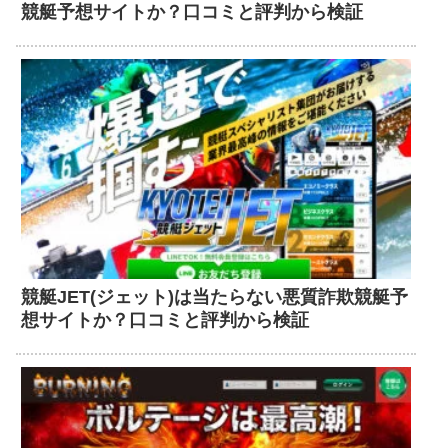
競艇予想サイトか？口コミと評判から検証
競艇JET(ジェット)は当たらない悪質詐欺競艇予
想サイトか？口コミと評判から検証