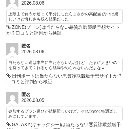
2026.08.06
上限まで買うか迷って半分にしたらまさかの高配当 的中は嬉
しいけど悔しさも残る結果だった
ZONE(ゾーン)は当たらない悪質詐欺競艇予想サイト
か？口コミと評判から検証
匿名
2026.08.06
当たらない週は本当に当たらないんだけど、たまに大きいの
を持ってきてくれるから結局やめられないんだよなｗ
日刊ボートは当たらない悪質詐欺競艇予想サイトか？
口コミと評判から検証
匿名
2026.08.05
参加するプラン選びが結構難しいけど、それ含めて毎週楽し
みにしています。
GALAXY(ギャラクシー)は当たらない悪質詐欺競艇予