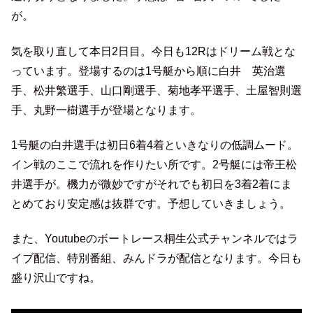
が。
気を取り直して本日2日目。今日も12Rはドリーム戦とな
っています。登場するのは1号艇から順に白井 英治選
手、松井繁選手、山口剛選手、菊地孝平選手、土屋智則選
手、丸野一樹選手が登場となります。
1号艇の白井選手は初日6着4着といきなりの低調ムード。
イン戦のここで流れを作りたい所です。2号艇には帝王松
井選手が。機力が微妙ですがそれでも初日を3着2着にま
とめており安定感は抜群です。予想していきましょう。
また、Youtubeのボートレース桐生公式チャンネルではラ
イブ配信、特別番組、みんドラが配信となります。今日も
盛り沢山ですね。