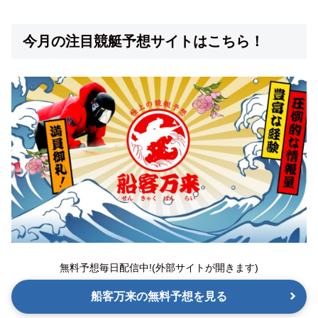
今月の注目競艇予想サイトはこちら！
無料予想毎日配信中!(外部サイトが開きます)
船客万来の無料予想を見る