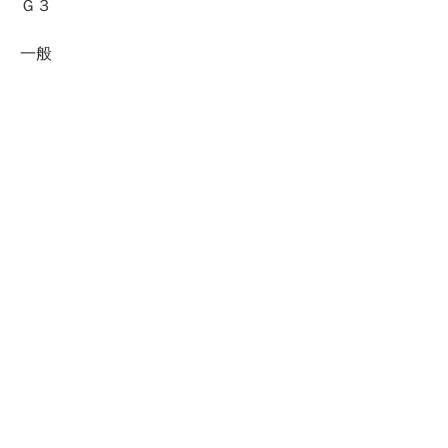
Ｇ３
一般