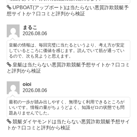
UPBOAT(アップボート)は当たらない悪質詐欺競艇予
想サイトか？口コミと評判から検証
まるこ
2026.08.06
皇艇の情報は、毎回完璧に当たるというより、考え方が安定
しているところに価値を感じます。読んでいて筋が通ってい
るので、次も見ようと思えます。
皇艇は当たらない悪質詐欺競艇予想サイトか？口コミ
と評判から検証
oioi
2026.08.06
最初の一歩が踏み出しやすく、無理なく利用できるところが
いいです。情報の量がちょうどよく、知識ゼロの状態でも問
題ありませんでした。
競艇ダイヤモンドは当たらない悪質詐欺競艇予想サイ
トか？口コミと評判から検証