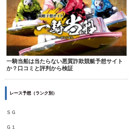
一騎当船は当たらない悪質詐欺競艇予想サイト
か？口コミと評判から検証
レース予想（ランク別）
ＳＧ
Ｇ１