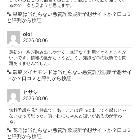
るので、次も見ようと思えます。
皇艇は当たらない悪質詐欺競艇予想サイトか？口コミ
と評判から検証
oioi
2026.08.06
最初の一歩が踏み出しやすく、無理なく利用できるところが
いいです。情報の量がちょうどよく、知識ゼロの状態でも問
題ありませんでした。
競艇ダイヤモンドは当たらない悪質詐欺競艇予想サイ
トか？口コミと評判から検証
ヒサシ
2026.08.06
無料予想を見た時点で、あ、ここは適当に出してる感じじゃ
ないなって思った。買い目にちゃんと狙いがあるのが伝わ
る。
花舟は当たらない悪質詐欺競艇予想サイトか？口コミ
と評判から検証