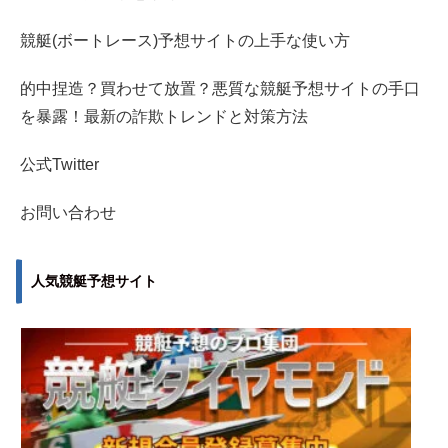
競艇(ボートレース)予想サイトの上手な使い方
的中捏造？買わせて放置？悪質な競艇予想サイトの手口
を暴露！最新の詐欺トレンドと対策方法
公式Twitter
お問い合わせ
人気競艇予想サイト