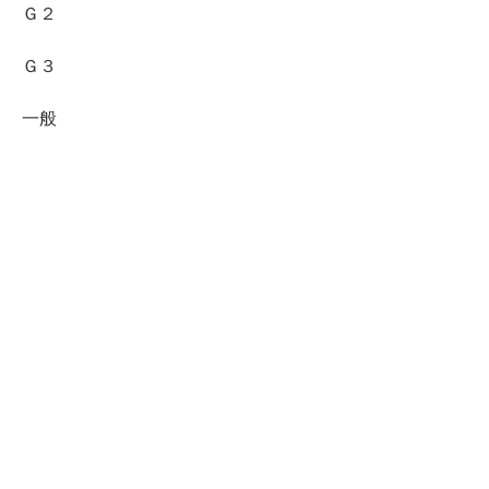
Ｇ２
Ｇ３
一般