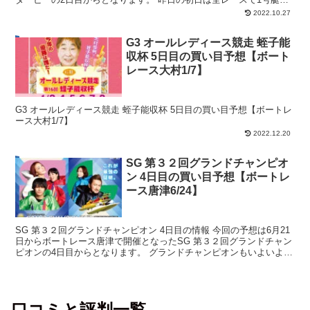
勝利という結果となり...
2022.10.27
G3 オールレディース競走 蛭子能
収杯 5日目の買い目予想【ボート
レース大村1/7】
G3 オールレディース競走 蛭子能収杯 5日目の買い目予想【ボートレ
ース大村1/7】
2022.12.20
SG 第３２回グランドチャンピオ
ン 4日目の買い目予想【ボートレ
ース唐津6/24】
SG 第３２回グランドチャンピオン 4日目の情報 今回の予想は6月21
日からボートレース唐津で開催となったSG 第３２回グランドチャン
ピオンの4日目からとなります。 グランドチャンピオンもいよいよ今
日が予選最終日です。...
口コミと評判一覧