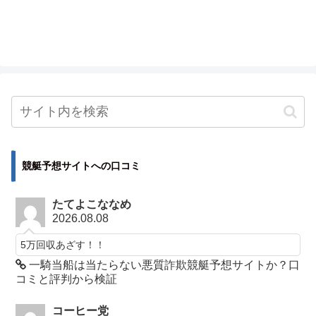
競艇予想サイトへの口コミ
たてよこななめ
2026.08.08
5万回収あざす！！
一騎当船は当たらない悪質詐欺競艇予想サイトか？口
コミと評判から検証
コーヒー党