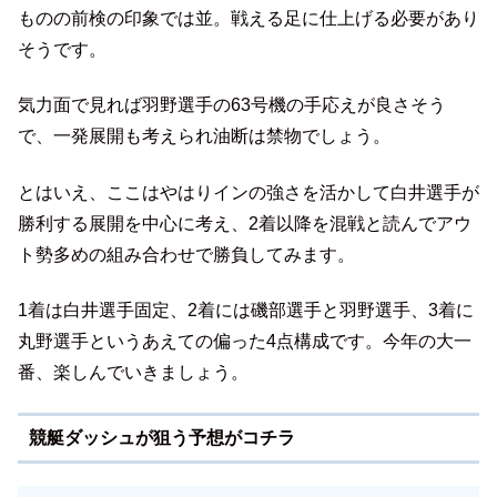
ものの前検の印象では並。戦える足に仕上げる必要があり
そうです。
気力面で見れば羽野選手の63号機の手応えが良さそう
で、一発展開も考えられ油断は禁物でしょう。
とはいえ、ここはやはりインの強さを活かして白井選手が
勝利する展開を中心に考え、2着以降を混戦と読んでアウ
ト勢多めの組み合わせで勝負してみます。
1着は白井選手固定、2着には磯部選手と羽野選手、3着に
丸野選手というあえての偏った4点構成です。今年の大一
番、楽しんでいきましょう。
競艇ダッシュが狙う予想がコチラ