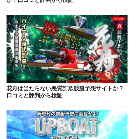
か？口コミと評判から検証
花舟は当たらない悪質詐欺競艇予想サイトか？
口コミと評判から検証