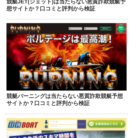
競艇JET(ジェット)は当たらない悪質詐欺競艇予
想サイトか？口コミと評判から検証
競艇バーニングは当たらない悪質詐欺競艇予想
サイトか？口コミと評判から検証