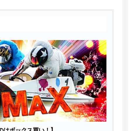
のはボックス買い！】