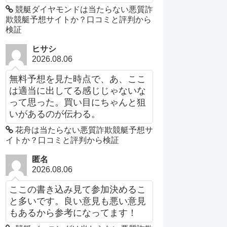
競艇ダイヤモンドは当たらない悪質詐
欺競艇予想サイトか？口コミと評判から
検証
ヒサシ
2026.08.06
無料予想を見た時点で、あ、ここ
は適当に出してる感じじゃないな
って思った。買い目にちゃんと狙
いがあるのが伝わる。
花舟は当たらない悪質詐欺競艇予想サ
イトか？口コミと評判から検証
匿名
2026.08.06
ここの書き込み見て参加決めるこ
と多いです。良い意見も悪い意見
もあるから参考になってます！