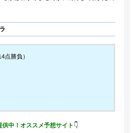
ラ
14点勝負）
提供中！オススメ予想サイト
👇