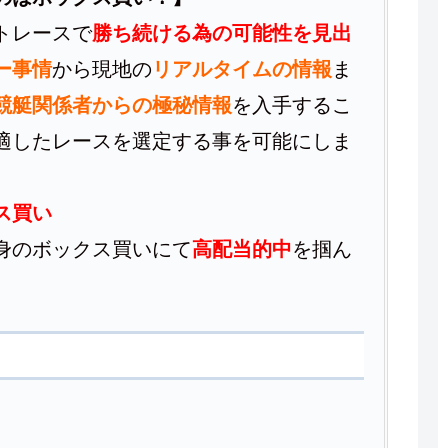
トレースで
勝ち続ける為の可能性を見出
ー事情
から現地の
リアルタイムの情報
ま
競艇関係者からの極秘情報
を入手するこ
適したレースを選定する事を可能にしま
ス買い
身のボックス買いにて
高配当的中
を掴ん