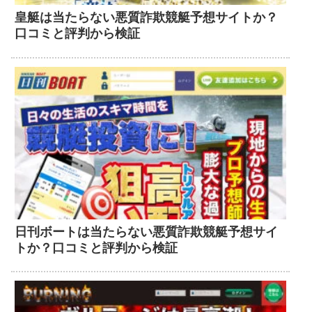
皇艇は当たらない悪質詐欺競艇予想サイトか？
口コミと評判から検証
日刊ボートは当たらない悪質詐欺競艇予想サイ
トか？口コミと評判から検証