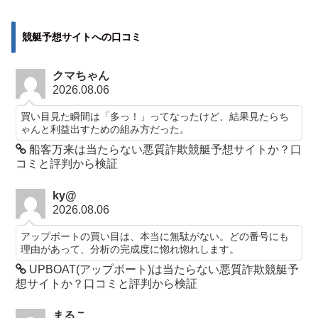
競艇予想サイトへの口コミ
クマちゃん
2026.08.06
買い目見た瞬間は「多っ！」ってなったけど、結果見たらち
ゃんと利益出すための組み方だった。
船客万来は当たらない悪質詐欺競艇予想サイトか？口
コミと評判から検証
ky@
2026.08.06
アップボートの買い目は、本当に無駄がない。どの番号にも
理由があって、分析の完成度に惚れ惚れします。
UPBOAT(アップボート)は当たらない悪質詐欺競艇予
想サイトか？口コミと評判から検証
まるこ