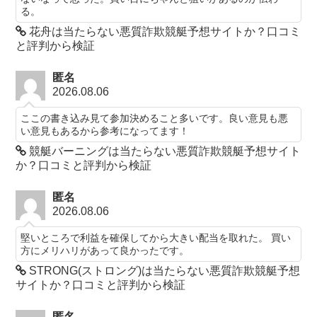
る。
花舟は当たらない悪質詐欺競艇予想サイトか？口コミ
と評判から検証
匿名
2026.08.06
ここの書き込み見て参加決めること多いです。良い意見も悪
い意見もあるから参考になってます！
競艇バーニングは当たらない悪質詐欺競艇予想サイト
か？口コミと評判から検証
匿名
2026.08.06
堅いところで利益を確保してから大きい配当を取れた。 買い
方にメリハリがあって良かったです。
STRONG(ストロング)は当たらない悪質詐欺競艇予想
サイトか？口コミと評判から検証
匿名