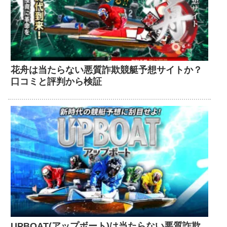
花舟は当たらない悪質詐欺競艇予想サイトか？
口コミと評判から検証
UPBOAT(アップボート)は当たらない悪質詐欺