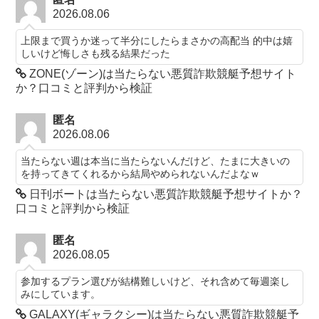
2026.08.06
上限まで買うか迷って半分にしたらまさかの高配当 的中は嬉
しいけど悔しさも残る結果だった
ZONE(ゾーン)は当たらない悪質詐欺競艇予想サイト
か？口コミと評判から検証
匿名
2026.08.06
当たらない週は本当に当たらないんだけど、たまに大きいの
を持ってきてくれるから結局やめられないんだよなｗ
日刊ボートは当たらない悪質詐欺競艇予想サイトか？
口コミと評判から検証
匿名
2026.08.05
参加するプラン選びが結構難しいけど、それ含めて毎週楽し
みにしています。
GALAXY(ギャラクシー)は当たらない悪質詐欺競艇予