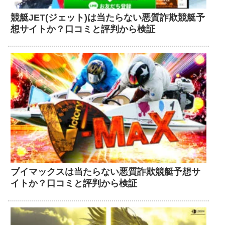
競艇JET(ジェット)は当たらない悪質詐欺競艇予
想サイトか？口コミと評判から検証
ブイマックスは当たらない悪質詐欺競艇予想サ
イトか？口コミと評判から検証