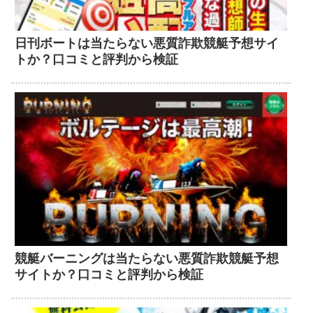
日刊ボートは当たらない悪質詐欺競艇予想サイ
トか？口コミと評判から検証
競艇バーニングは当たらない悪質詐欺競艇予想
サイトか？口コミと評判から検証