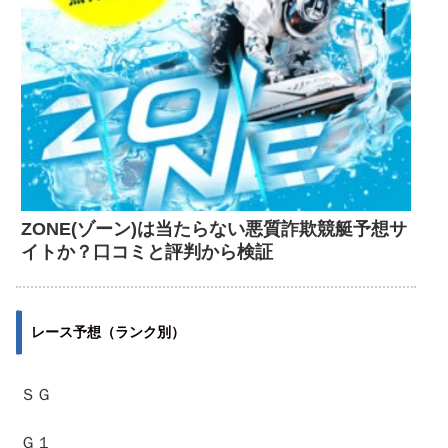
ZONE(ゾーン)は当たらない悪質詐欺競艇予想サ
イトか？口コミと評判から検証
レース予想（ランク別）
ＳＧ
Ｇ１