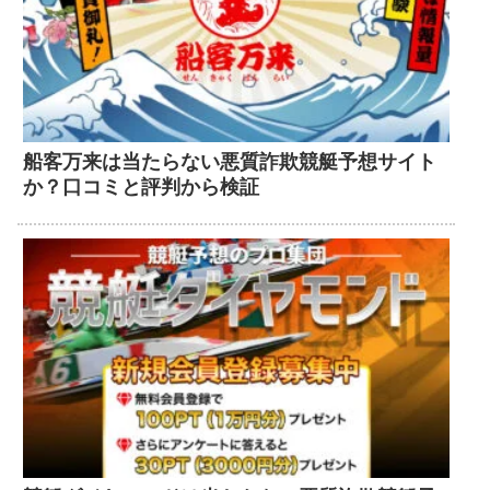
船客万来は当たらない悪質詐欺競艇予想サイト
か？口コミと評判から検証