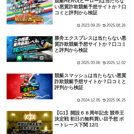
競艇HERO(ヒーロー)は当たらな
い悪質詐欺競艇予想サイトか？口
コミと評判から検証
2023.09.20
2025.08.26
勝舟エクスプレスは当たらない悪
質詐欺競艇予想サイトか？口コミ
と評判から検証
2025.03.06
2025.12.02
競艇スマッシュは当たらない悪質
詐欺競艇予想サイトか？口コミと
評判から検証
2024.12.05
2025.06.25
【G1】開設６８周年記念 競帝王
決定戦 初日の無料買い目予想 ボ
ートレース下関 12/1