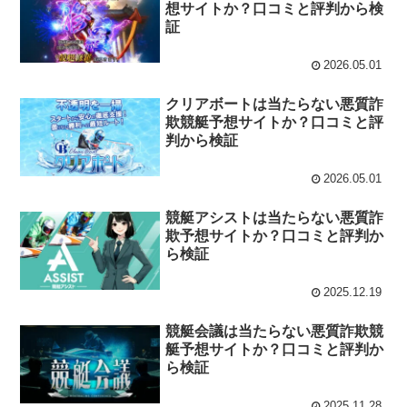
想サイトか？口コミと評判から検
証
2026.05.01
クリアボートは当たらない悪質詐
欺競艇予想サイトか？口コミと評
判から検証
2026.05.01
競艇アシストは当たらない悪質詐
欺予想サイトか？口コミと評判か
ら検証
2025.12.19
競艇会議は当たらない悪質詐欺競
艇予想サイトか？口コミと評判か
ら検証
2025.11.28