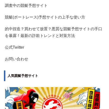
調査中の競艇予想サイト
競艇(ボートレース)予想サイトの上手な使い方
的中捏造？買わせて放置？悪質な競艇予想サイトの手口
を暴露！最新の詐欺トレンドと対策方法
公式Twitter
お問い合わせ
人気競艇予想サイト