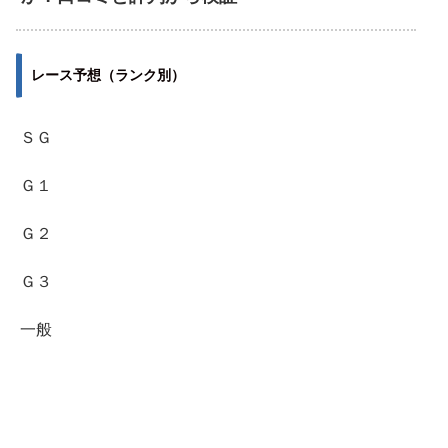
レース予想（ランク別）
ＳＧ
Ｇ１
Ｇ２
Ｇ３
一般