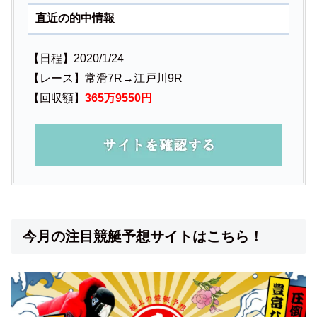
直近の的中情報
【日程】2020/1/24
【レース】常滑7R→江戸川9R
【回収額】
365万9550円
今月の注目競艇予想サイトはこちら！