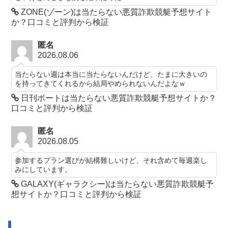
ZONE(ゾーン)は当たらない悪質詐欺競艇予想サイト
か？口コミと評判から検証
匿名
2026.08.06
当たらない週は本当に当たらないんだけど、たまに大きいの
を持ってきてくれるから結局やめられないんだよなｗ
日刊ボートは当たらない悪質詐欺競艇予想サイトか？
口コミと評判から検証
匿名
2026.08.05
参加するプラン選びが結構難しいけど、それ含めて毎週楽し
みにしています。
GALAXY(ギャラクシー)は当たらない悪質詐欺競艇予
想サイトか？口コミと評判から検証