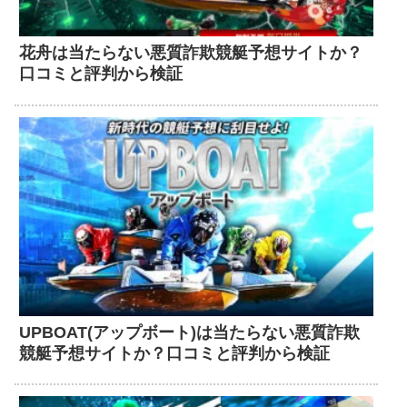
花舟は当たらない悪質詐欺競艇予想サイトか？
口コミと評判から検証
UPBOAT(アップボート)は当たらない悪質詐欺
競艇予想サイトか？口コミと評判から検証