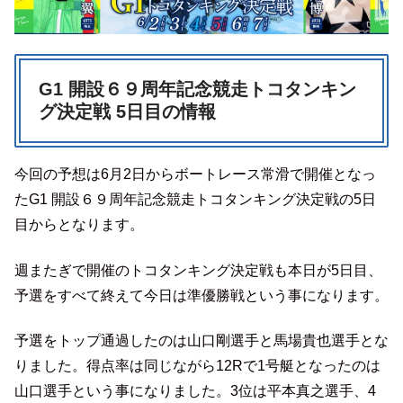
G1 開設６９周年記念競走トコタンキン
グ決定戦 5日目の情報
今回の予想は6月2日からボートレース常滑で開催となっ
たG1 開設６９周年記念競走トコタンキング決定戦の5日
目からとなります。
週またぎで開催のトコタンキング決定戦も本日が5日目、
予選をすべて終えて今日は準優勝戦という事になります。
予選をトップ通過したのは山口剛選手と馬場貴也選手とな
りました。得点率は同じながら12Rで1号艇となったのは
山口選手という事になりました。3位は平本真之選手、4