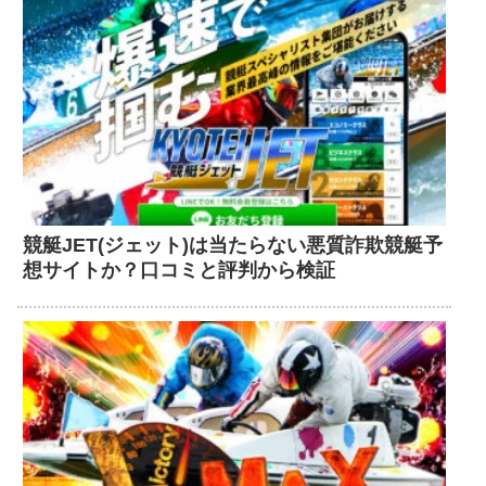
競艇JET(ジェット)は当たらない悪質詐欺競艇予
想サイトか？口コミと評判から検証