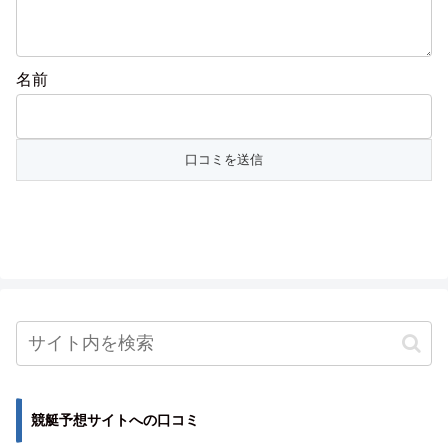
名前
競艇予想サイトへの口コミ