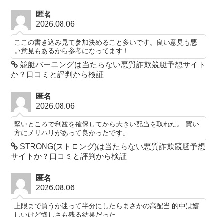
匿名
2026.08.06
ここの書き込み見て参加決めること多いです。良い意見も悪
い意見もあるから参考になってます！
競艇バーニングは当たらない悪質詐欺競艇予想サイト
か？口コミと評判から検証
匿名
2026.08.06
堅いところで利益を確保してから大きい配当を取れた。 買い
方にメリハリがあって良かったです。
STRONG(ストロング)は当たらない悪質詐欺競艇予想
サイトか？口コミと評判から検証
匿名
2026.08.06
上限まで買うか迷って半分にしたらまさかの高配当 的中は嬉
しいけど悔しさも残る結果だった