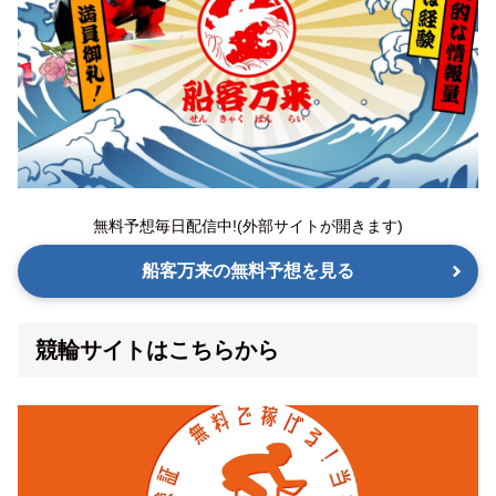
無料予想毎日配信中!(外部サイトが開きます)
船客万来の無料予想を見る
競輪サイトはこちらから