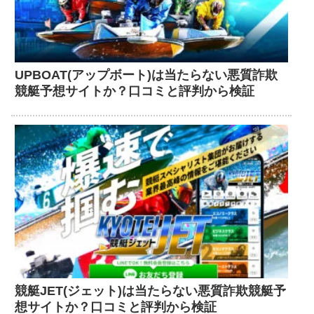
UPBOAT(アップボート)は当たらない悪質詐欺
競艇予想サイトか？口コミと評判から検証
競艇JET(ジェット)は当たらない悪質詐欺競艇予
想サイトか？口コミと評判から検証