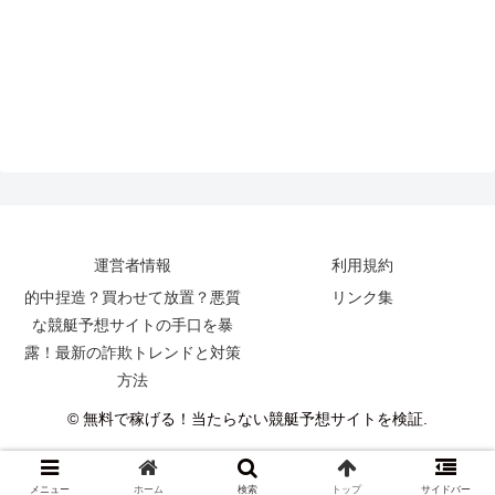
運営者情報
利用規約
的中捏造？買わせて放置？悪質
リンク集
な競艇予想サイトの手口を暴
露！最新の詐欺トレンドと対策
方法
© 無料で稼げる！当たらない競艇予想サイトを検証.
メニュー
ホーム
検索
トップ
サイドバー