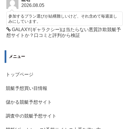
2026.08.05
参加するプラン選びが結構難しいけど、それ含めて毎週楽し
みにしています。
GALAXY(ギャラクシー)は当たらない悪質詐欺競艇予
想サイトか？口コミと評判から検証
メニュー
トップページ
競艇予想買い目情報
儲かる競艇予想サイト
調査中の競艇予想サイト