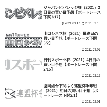
ジャパンビバレッジ杯（2021）3
日目の買い目予想【ボートレース
下関3/17】
2021.03.17
2021.03.18
山口シネマ杯（2021）最終日の
買い目予想【ボートレース下関
3/2】
2021.03.02
日刊スポーツ杯（2021）4日目の
買い目予想【ボートレース下関
2/15】
2021.02.15
協同組合下関ふく連盟杯争奪戦
（2021）初日の買い目予想【ボ
ートレース下関2/1】
2021.02.01