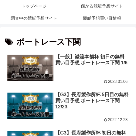
トップページ
儲かる競艇予想サイト
調査中の競艇予想サイト
競艇予想買い目情報
ボートレース下関
【一般】巌流本舗杯 初日の無料
買い目予想 ボートレース下関 1/6
2023.01.06
【G3】長府製作所杯 5日目の無料
買い目予想 ボートレース下関
12/23
2022.12.23
【G3】長府製作所杯 初日の無料