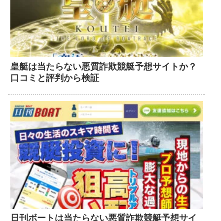
皇艇は当たらない悪質詐欺競艇予想サイトか？
口コミと評判から検証
日刊ボートは当たらない悪質詐欺競艇予想サイ