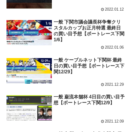
2022.01.12
一般 下関市議会議長杯争奪クリ
スタルカップお正月特選 最終日
の買い目予想【ボートレース下関
1/6】
2022.01.06
一般 ケーブルネット下関杯 最終
日の買い目予想【ボートレース下
関12/29】
2021.12.29
一般 巌流本舗杯 4日目の買い目予
想【ボートレース下関12/9】
2021.12.09