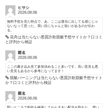
ヒサシ
2026.08.06
無料予想を見た時点で、あ、ここは適当に出してる感じじゃ
ないなって思った。買い目にちゃんと狙いがあるのが伝わ
る。
花舟は当たらない悪質詐欺競艇予想サイトか？口コミ
と評判から検証
匿名
2026.08.06
ここの書き込み見て参加決めること多いです。良い意見も悪
い意見もあるから参考になってます！
競艇バーニングは当たらない悪質詐欺競艇予想サイト
か？口コミと評判から検証
匿名
2026.08.06
堅いところで利益を確保してから大きい配当を取れた。 買い