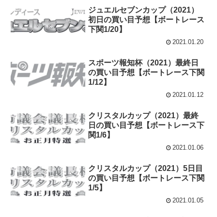
ジュエルセブンカップ（2021）
初日の買い目予想【ボートレース
下関1/20】
2021.01.20
スポーツ報知杯（2021）最終日
の買い目予想【ボートレース下関
1/12】
2021.01.12
クリスタルカップ（2021）最終
日の買い目予想【ボートレース下
関1/6】
2021.01.06
クリスタルカップ（2021）5日目
の買い目予想【ボートレース下関
1/5】
2021.01.05