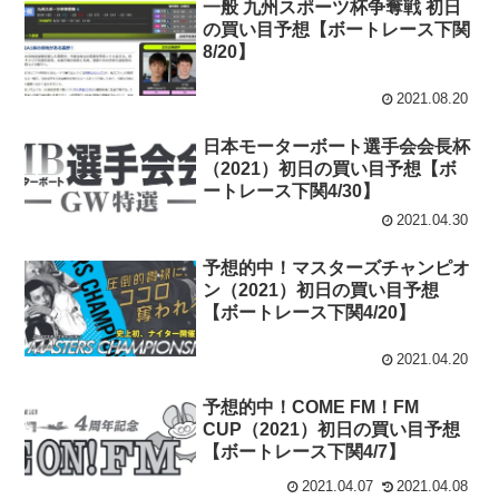
一般 九州スポーツ杯争奪戦 初日
の買い目予想【ボートレース下関
8/20】
2021.08.20
日本モーターボート選手会会長杯
（2021）初日の買い目予想【ボ
ートレース下関4/30】
2021.04.30
予想的中！マスターズチャンピオ
ン（2021）初日の買い目予想
【ボートレース下関4/20】
2021.04.20
予想的中！COME FM！FM
CUP（2021）初日の買い目予想
【ボートレース下関4/7】
2021.04.07
2021.04.08